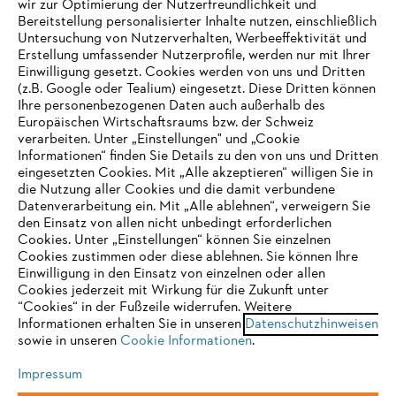
wir zur Optimierung der Nutzerfreundlichkeit und
Bereitstellung personalisierter Inhalte nutzen, einschließlich
Untersuchung von Nutzerverhalten, Werbeeffektivität und
Erstellung umfassender Nutzerprofile, werden nur mit Ihrer
Häufig gestellte Fragen
Einwilligung gesetzt. Cookies werden von uns und Dritten
(z.B. Google oder Tealium) eingesetzt. Diese Dritten können
Ihre personenbezogenen Daten auch außerhalb des
Europäischen Wirtschaftsraums bzw. der Schweiz
Support
verarbeiten. Unter „Einstellungen" und „Cookie
Informationen“ finden Sie Details zu den von uns und Dritten
eingesetzten Cookies. Mit „Alle akzeptieren“ willigen Sie in
die Nutzung aller Cookies und die damit verbundene
IHR BROWSER WIRD NICHT
Datenverarbeitung ein. Mit „Alle ablehnen“, verweigern Sie
den Einsatz von allen nicht unbedingt erforderlichen
UNTERSTÜTZT
Datenschutz
Impressum
Cookies
Cookies. Unter „Einstellungen“ können Sie einzelnen
Cookies zustimmen oder diese ablehnen. Sie können Ihre
Einwilligung in den Einsatz von einzelnen oder allen
Rechtliche Informationen
Sie nutzen einen Browser, den wir noch nicht unterstützen. Für
Cookies jederzeit mit Wirkung für die Zukunft unter
eine optimale Nutzung unserer Seite empfehlen wir Ihnen, zu
“Cookies“ in der Fußzeile widerrufen. Weitere
Informationen erhalten Sie in unseren
einem der folgenden Browser zu wechseln:
Datenschutzhinweisen
STIHL VERTRIEBS AG, 8617 Mönchaltorf
sowie in unseren
Cookie Informationen
.
Impressum
Firefox
Chrome