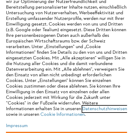
wir zur Optimierung der Nutzerfreundlichkeit und
Bereitstellung personalisierter Inhalte nutzen, einschließlich
Untersuchung von Nutzerverhalten, Werbeeffektivität und
Erstellung umfassender Nutzerprofile, werden nur mit Ihrer
Häufig gestellte Fragen
Einwilligung gesetzt. Cookies werden von uns und Dritten
(z.B. Google oder Tealium) eingesetzt. Diese Dritten können
Ihre personenbezogenen Daten auch außerhalb des
Europäischen Wirtschaftsraums bzw. der Schweiz
Support
verarbeiten. Unter „Einstellungen" und „Cookie
Informationen“ finden Sie Details zu den von uns und Dritten
eingesetzten Cookies. Mit „Alle akzeptieren“ willigen Sie in
die Nutzung aller Cookies und die damit verbundene
IHR BROWSER WIRD NICHT
Datenverarbeitung ein. Mit „Alle ablehnen“, verweigern Sie
den Einsatz von allen nicht unbedingt erforderlichen
UNTERSTÜTZT
Datenschutz
Impressum
Cookies
Cookies. Unter „Einstellungen“ können Sie einzelnen
Cookies zustimmen oder diese ablehnen. Sie können Ihre
Einwilligung in den Einsatz von einzelnen oder allen
Rechtliche Informationen
Sie nutzen einen Browser, den wir noch nicht unterstützen. Für
Cookies jederzeit mit Wirkung für die Zukunft unter
eine optimale Nutzung unserer Seite empfehlen wir Ihnen, zu
“Cookies“ in der Fußzeile widerrufen. Weitere
Informationen erhalten Sie in unseren
einem der folgenden Browser zu wechseln:
Datenschutzhinweisen
STIHL VERTRIEBS AG, 8617 Mönchaltorf
sowie in unseren
Cookie Informationen
.
Impressum
Firefox
Chrome