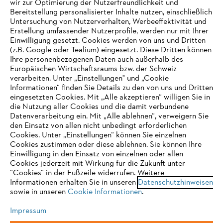
wir zur Optimierung der Nutzerfreundlichkeit und
Bereitstellung personalisierter Inhalte nutzen, einschließlich
Untersuchung von Nutzerverhalten, Werbeeffektivität und
Erstellung umfassender Nutzerprofile, werden nur mit Ihrer
Häufig gestellte Fragen
Einwilligung gesetzt. Cookies werden von uns und Dritten
(z.B. Google oder Tealium) eingesetzt. Diese Dritten können
Ihre personenbezogenen Daten auch außerhalb des
Europäischen Wirtschaftsraums bzw. der Schweiz
Support
verarbeiten. Unter „Einstellungen" und „Cookie
Informationen“ finden Sie Details zu den von uns und Dritten
eingesetzten Cookies. Mit „Alle akzeptieren“ willigen Sie in
die Nutzung aller Cookies und die damit verbundene
IHR BROWSER WIRD NICHT
Datenverarbeitung ein. Mit „Alle ablehnen“, verweigern Sie
den Einsatz von allen nicht unbedingt erforderlichen
UNTERSTÜTZT
Datenschutz
Impressum
Cookies
Cookies. Unter „Einstellungen“ können Sie einzelnen
Cookies zustimmen oder diese ablehnen. Sie können Ihre
Einwilligung in den Einsatz von einzelnen oder allen
Rechtliche Informationen
Sie nutzen einen Browser, den wir noch nicht unterstützen. Für
Cookies jederzeit mit Wirkung für die Zukunft unter
eine optimale Nutzung unserer Seite empfehlen wir Ihnen, zu
“Cookies“ in der Fußzeile widerrufen. Weitere
Informationen erhalten Sie in unseren
einem der folgenden Browser zu wechseln:
Datenschutzhinweisen
STIHL VERTRIEBS AG, 8617 Mönchaltorf
sowie in unseren
Cookie Informationen
.
Impressum
Firefox
Chrome