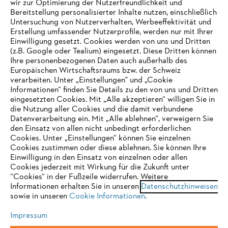
wir zur Optimierung der Nutzerfreundlichkeit und
Bereitstellung personalisierter Inhalte nutzen, einschließlich
Untersuchung von Nutzerverhalten, Werbeeffektivität und
Erstellung umfassender Nutzerprofile, werden nur mit Ihrer
Häufig gestellte Fragen
Einwilligung gesetzt. Cookies werden von uns und Dritten
(z.B. Google oder Tealium) eingesetzt. Diese Dritten können
Ihre personenbezogenen Daten auch außerhalb des
Europäischen Wirtschaftsraums bzw. der Schweiz
Support
verarbeiten. Unter „Einstellungen" und „Cookie
Informationen“ finden Sie Details zu den von uns und Dritten
eingesetzten Cookies. Mit „Alle akzeptieren“ willigen Sie in
die Nutzung aller Cookies und die damit verbundene
IHR BROWSER WIRD NICHT
Datenverarbeitung ein. Mit „Alle ablehnen“, verweigern Sie
den Einsatz von allen nicht unbedingt erforderlichen
UNTERSTÜTZT
Datenschutz
Impressum
Cookies
Cookies. Unter „Einstellungen“ können Sie einzelnen
Cookies zustimmen oder diese ablehnen. Sie können Ihre
Einwilligung in den Einsatz von einzelnen oder allen
Rechtliche Informationen
Sie nutzen einen Browser, den wir noch nicht unterstützen. Für
Cookies jederzeit mit Wirkung für die Zukunft unter
eine optimale Nutzung unserer Seite empfehlen wir Ihnen, zu
“Cookies“ in der Fußzeile widerrufen. Weitere
Informationen erhalten Sie in unseren
einem der folgenden Browser zu wechseln:
Datenschutzhinweisen
STIHL VERTRIEBS AG, 8617 Mönchaltorf
sowie in unseren
Cookie Informationen
.
Impressum
Firefox
Chrome