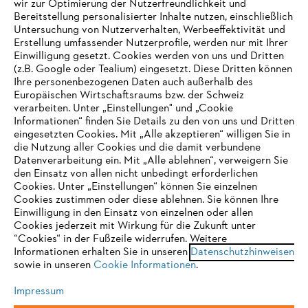
wir zur Optimierung der Nutzerfreundlichkeit und
Bereitstellung personalisierter Inhalte nutzen, einschließlich
Untersuchung von Nutzerverhalten, Werbeeffektivität und
Erstellung umfassender Nutzerprofile, werden nur mit Ihrer
Häufig gestellte Fragen
Einwilligung gesetzt. Cookies werden von uns und Dritten
(z.B. Google oder Tealium) eingesetzt. Diese Dritten können
Ihre personenbezogenen Daten auch außerhalb des
Europäischen Wirtschaftsraums bzw. der Schweiz
Support
verarbeiten. Unter „Einstellungen" und „Cookie
Informationen“ finden Sie Details zu den von uns und Dritten
eingesetzten Cookies. Mit „Alle akzeptieren“ willigen Sie in
die Nutzung aller Cookies und die damit verbundene
IHR BROWSER WIRD NICHT
Datenverarbeitung ein. Mit „Alle ablehnen“, verweigern Sie
den Einsatz von allen nicht unbedingt erforderlichen
UNTERSTÜTZT
Datenschutz
Impressum
Cookies
Cookies. Unter „Einstellungen“ können Sie einzelnen
Cookies zustimmen oder diese ablehnen. Sie können Ihre
Einwilligung in den Einsatz von einzelnen oder allen
Rechtliche Informationen
Sie nutzen einen Browser, den wir noch nicht unterstützen. Für
Cookies jederzeit mit Wirkung für die Zukunft unter
eine optimale Nutzung unserer Seite empfehlen wir Ihnen, zu
“Cookies“ in der Fußzeile widerrufen. Weitere
Informationen erhalten Sie in unseren
einem der folgenden Browser zu wechseln:
Datenschutzhinweisen
STIHL VERTRIEBS AG, 8617 Mönchaltorf
sowie in unseren
Cookie Informationen
.
Impressum
Firefox
Chrome