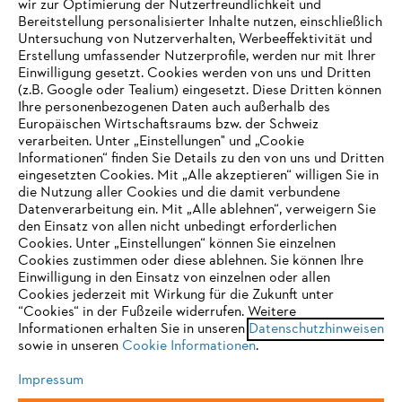
wir zur Optimierung der Nutzerfreundlichkeit und
Bereitstellung personalisierter Inhalte nutzen, einschließlich
Untersuchung von Nutzerverhalten, Werbeeffektivität und
Erstellung umfassender Nutzerprofile, werden nur mit Ihrer
Häufig gestellte Fragen
Einwilligung gesetzt. Cookies werden von uns und Dritten
(z.B. Google oder Tealium) eingesetzt. Diese Dritten können
Ihre personenbezogenen Daten auch außerhalb des
Europäischen Wirtschaftsraums bzw. der Schweiz
Support
verarbeiten. Unter „Einstellungen" und „Cookie
Informationen“ finden Sie Details zu den von uns und Dritten
eingesetzten Cookies. Mit „Alle akzeptieren“ willigen Sie in
die Nutzung aller Cookies und die damit verbundene
IHR BROWSER WIRD NICHT
Datenverarbeitung ein. Mit „Alle ablehnen“, verweigern Sie
den Einsatz von allen nicht unbedingt erforderlichen
UNTERSTÜTZT
Datenschutz
Impressum
Cookies
Cookies. Unter „Einstellungen“ können Sie einzelnen
Cookies zustimmen oder diese ablehnen. Sie können Ihre
Einwilligung in den Einsatz von einzelnen oder allen
Rechtliche Informationen
Sie nutzen einen Browser, den wir noch nicht unterstützen. Für
Cookies jederzeit mit Wirkung für die Zukunft unter
eine optimale Nutzung unserer Seite empfehlen wir Ihnen, zu
“Cookies“ in der Fußzeile widerrufen. Weitere
Informationen erhalten Sie in unseren
einem der folgenden Browser zu wechseln:
Datenschutzhinweisen
STIHL VERTRIEBS AG, 8617 Mönchaltorf
sowie in unseren
Cookie Informationen
.
Impressum
Firefox
Chrome