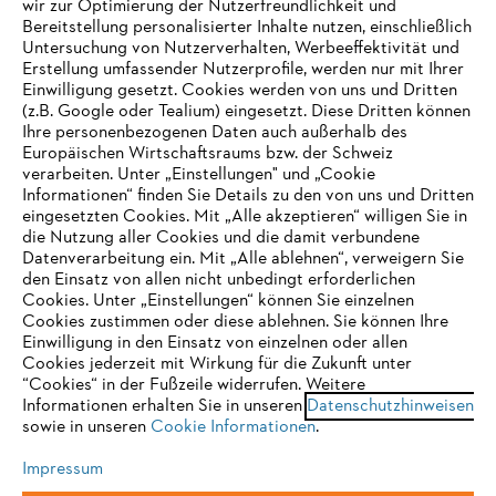
wir zur Optimierung der Nutzerfreundlichkeit und
Bereitstellung personalisierter Inhalte nutzen, einschließlich
Untersuchung von Nutzerverhalten, Werbeeffektivität und
Erstellung umfassender Nutzerprofile, werden nur mit Ihrer
Häufig gestellte Fragen
Einwilligung gesetzt. Cookies werden von uns und Dritten
(z.B. Google oder Tealium) eingesetzt. Diese Dritten können
Ihre personenbezogenen Daten auch außerhalb des
Europäischen Wirtschaftsraums bzw. der Schweiz
Support
verarbeiten. Unter „Einstellungen" und „Cookie
Informationen“ finden Sie Details zu den von uns und Dritten
eingesetzten Cookies. Mit „Alle akzeptieren“ willigen Sie in
die Nutzung aller Cookies und die damit verbundene
IHR BROWSER WIRD NICHT
Datenverarbeitung ein. Mit „Alle ablehnen“, verweigern Sie
den Einsatz von allen nicht unbedingt erforderlichen
UNTERSTÜTZT
Datenschutz
Impressum
Cookies
Cookies. Unter „Einstellungen“ können Sie einzelnen
Cookies zustimmen oder diese ablehnen. Sie können Ihre
Einwilligung in den Einsatz von einzelnen oder allen
Rechtliche Informationen
Sie nutzen einen Browser, den wir noch nicht unterstützen. Für
Cookies jederzeit mit Wirkung für die Zukunft unter
eine optimale Nutzung unserer Seite empfehlen wir Ihnen, zu
“Cookies“ in der Fußzeile widerrufen. Weitere
Informationen erhalten Sie in unseren
einem der folgenden Browser zu wechseln:
Datenschutzhinweisen
STIHL VERTRIEBS AG, 8617 Mönchaltorf
sowie in unseren
Cookie Informationen
.
Impressum
Firefox
Chrome