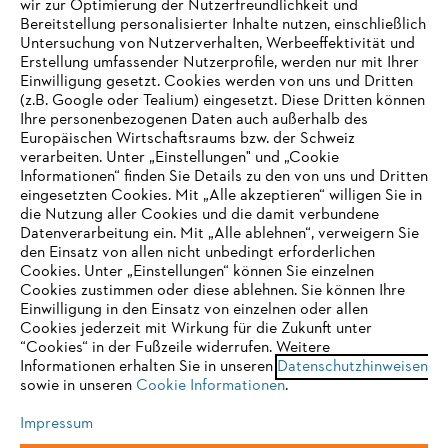
wir zur Optimierung der Nutzerfreundlichkeit und
Bereitstellung personalisierter Inhalte nutzen, einschließlich
Untersuchung von Nutzerverhalten, Werbeeffektivität und
Erstellung umfassender Nutzerprofile, werden nur mit Ihrer
Häufig gestellte Fragen
Einwilligung gesetzt. Cookies werden von uns und Dritten
(z.B. Google oder Tealium) eingesetzt. Diese Dritten können
Ihre personenbezogenen Daten auch außerhalb des
Europäischen Wirtschaftsraums bzw. der Schweiz
Support
verarbeiten. Unter „Einstellungen" und „Cookie
Informationen“ finden Sie Details zu den von uns und Dritten
eingesetzten Cookies. Mit „Alle akzeptieren“ willigen Sie in
die Nutzung aller Cookies und die damit verbundene
IHR BROWSER WIRD NICHT
Datenverarbeitung ein. Mit „Alle ablehnen“, verweigern Sie
den Einsatz von allen nicht unbedingt erforderlichen
UNTERSTÜTZT
Datenschutz
Impressum
Cookies
Cookies. Unter „Einstellungen“ können Sie einzelnen
Cookies zustimmen oder diese ablehnen. Sie können Ihre
Einwilligung in den Einsatz von einzelnen oder allen
Rechtliche Informationen
Sie nutzen einen Browser, den wir noch nicht unterstützen. Für
Cookies jederzeit mit Wirkung für die Zukunft unter
eine optimale Nutzung unserer Seite empfehlen wir Ihnen, zu
“Cookies“ in der Fußzeile widerrufen. Weitere
Informationen erhalten Sie in unseren
einem der folgenden Browser zu wechseln:
Datenschutzhinweisen
STIHL VERTRIEBS AG, 8617 Mönchaltorf
sowie in unseren
Cookie Informationen
.
Impressum
Firefox
Chrome