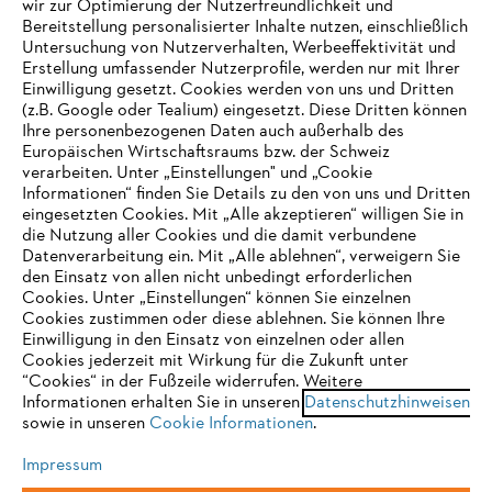
wir zur Optimierung der Nutzerfreundlichkeit und
Bereitstellung personalisierter Inhalte nutzen, einschließlich
Untersuchung von Nutzerverhalten, Werbeeffektivität und
Erstellung umfassender Nutzerprofile, werden nur mit Ihrer
Häufig gestellte Fragen
Einwilligung gesetzt. Cookies werden von uns und Dritten
(z.B. Google oder Tealium) eingesetzt. Diese Dritten können
Ihre personenbezogenen Daten auch außerhalb des
Europäischen Wirtschaftsraums bzw. der Schweiz
Support
verarbeiten. Unter „Einstellungen" und „Cookie
Informationen“ finden Sie Details zu den von uns und Dritten
eingesetzten Cookies. Mit „Alle akzeptieren“ willigen Sie in
die Nutzung aller Cookies und die damit verbundene
IHR BROWSER WIRD NICHT
Datenverarbeitung ein. Mit „Alle ablehnen“, verweigern Sie
den Einsatz von allen nicht unbedingt erforderlichen
UNTERSTÜTZT
Datenschutz
Impressum
Cookies
Cookies. Unter „Einstellungen“ können Sie einzelnen
Cookies zustimmen oder diese ablehnen. Sie können Ihre
Einwilligung in den Einsatz von einzelnen oder allen
Rechtliche Informationen
Sie nutzen einen Browser, den wir noch nicht unterstützen. Für
Cookies jederzeit mit Wirkung für die Zukunft unter
eine optimale Nutzung unserer Seite empfehlen wir Ihnen, zu
“Cookies“ in der Fußzeile widerrufen. Weitere
Informationen erhalten Sie in unseren
einem der folgenden Browser zu wechseln:
Datenschutzhinweisen
STIHL VERTRIEBS AG, 8617 Mönchaltorf
sowie in unseren
Cookie Informationen
.
Impressum
Firefox
Chrome