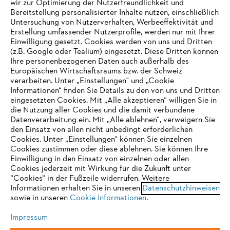
wir zur Optimierung der Nutzerfreundlichkeit und
Bereitstellung personalisierter Inhalte nutzen, einschließlich
Untersuchung von Nutzerverhalten, Werbeeffektivität und
Erstellung umfassender Nutzerprofile, werden nur mit Ihrer
Häufig gestellte Fragen
Einwilligung gesetzt. Cookies werden von uns und Dritten
(z.B. Google oder Tealium) eingesetzt. Diese Dritten können
Ihre personenbezogenen Daten auch außerhalb des
Europäischen Wirtschaftsraums bzw. der Schweiz
Support
verarbeiten. Unter „Einstellungen" und „Cookie
Informationen“ finden Sie Details zu den von uns und Dritten
eingesetzten Cookies. Mit „Alle akzeptieren“ willigen Sie in
die Nutzung aller Cookies und die damit verbundene
IHR BROWSER WIRD NICHT
Datenverarbeitung ein. Mit „Alle ablehnen“, verweigern Sie
den Einsatz von allen nicht unbedingt erforderlichen
UNTERSTÜTZT
Datenschutz
Impressum
Cookies
Cookies. Unter „Einstellungen“ können Sie einzelnen
Cookies zustimmen oder diese ablehnen. Sie können Ihre
Einwilligung in den Einsatz von einzelnen oder allen
Rechtliche Informationen
Sie nutzen einen Browser, den wir noch nicht unterstützen. Für
Cookies jederzeit mit Wirkung für die Zukunft unter
eine optimale Nutzung unserer Seite empfehlen wir Ihnen, zu
“Cookies“ in der Fußzeile widerrufen. Weitere
Informationen erhalten Sie in unseren
einem der folgenden Browser zu wechseln:
Datenschutzhinweisen
STIHL VERTRIEBS AG, 8617 Mönchaltorf
sowie in unseren
Cookie Informationen
.
Impressum
Firefox
Chrome