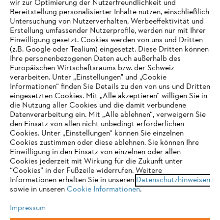
wir zur Optimierung der Nutzerfreundlichkeit und
Bereitstellung personalisierter Inhalte nutzen, einschließlich
Untersuchung von Nutzerverhalten, Werbeeffektivität und
Erstellung umfassender Nutzerprofile, werden nur mit Ihrer
Häufig gestellte Fragen
Einwilligung gesetzt. Cookies werden von uns und Dritten
(z.B. Google oder Tealium) eingesetzt. Diese Dritten können
Ihre personenbezogenen Daten auch außerhalb des
Europäischen Wirtschaftsraums bzw. der Schweiz
Support
verarbeiten. Unter „Einstellungen" und „Cookie
Informationen“ finden Sie Details zu den von uns und Dritten
eingesetzten Cookies. Mit „Alle akzeptieren“ willigen Sie in
die Nutzung aller Cookies und die damit verbundene
IHR BROWSER WIRD NICHT
Datenverarbeitung ein. Mit „Alle ablehnen“, verweigern Sie
den Einsatz von allen nicht unbedingt erforderlichen
UNTERSTÜTZT
Datenschutz
Impressum
Cookies
Cookies. Unter „Einstellungen“ können Sie einzelnen
Cookies zustimmen oder diese ablehnen. Sie können Ihre
Einwilligung in den Einsatz von einzelnen oder allen
Rechtliche Informationen
Sie nutzen einen Browser, den wir noch nicht unterstützen. Für
Cookies jederzeit mit Wirkung für die Zukunft unter
eine optimale Nutzung unserer Seite empfehlen wir Ihnen, zu
“Cookies“ in der Fußzeile widerrufen. Weitere
Informationen erhalten Sie in unseren
einem der folgenden Browser zu wechseln:
Datenschutzhinweisen
STIHL VERTRIEBS AG, 8617 Mönchaltorf
sowie in unseren
Cookie Informationen
.
Impressum
Firefox
Chrome