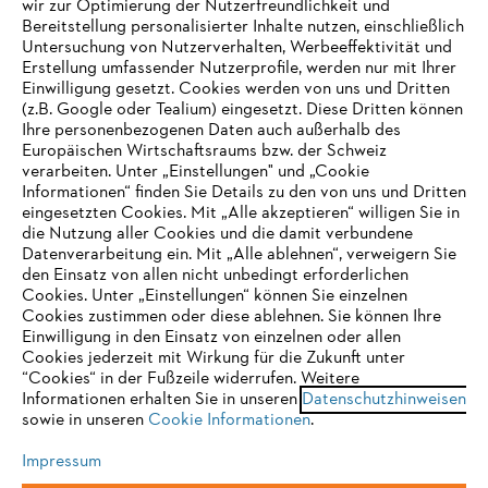
wir zur Optimierung der Nutzerfreundlichkeit und
Bereitstellung personalisierter Inhalte nutzen, einschließlich
Untersuchung von Nutzerverhalten, Werbeeffektivität und
Erstellung umfassender Nutzerprofile, werden nur mit Ihrer
Häufig gestellte Fragen
Einwilligung gesetzt. Cookies werden von uns und Dritten
(z.B. Google oder Tealium) eingesetzt. Diese Dritten können
Ihre personenbezogenen Daten auch außerhalb des
Europäischen Wirtschaftsraums bzw. der Schweiz
Support
verarbeiten. Unter „Einstellungen" und „Cookie
Informationen“ finden Sie Details zu den von uns und Dritten
eingesetzten Cookies. Mit „Alle akzeptieren“ willigen Sie in
die Nutzung aller Cookies und die damit verbundene
IHR BROWSER WIRD NICHT
Datenverarbeitung ein. Mit „Alle ablehnen“, verweigern Sie
den Einsatz von allen nicht unbedingt erforderlichen
UNTERSTÜTZT
Datenschutz
Impressum
Cookies
Cookies. Unter „Einstellungen“ können Sie einzelnen
Cookies zustimmen oder diese ablehnen. Sie können Ihre
Einwilligung in den Einsatz von einzelnen oder allen
Rechtliche Informationen
Sie nutzen einen Browser, den wir noch nicht unterstützen. Für
Cookies jederzeit mit Wirkung für die Zukunft unter
eine optimale Nutzung unserer Seite empfehlen wir Ihnen, zu
“Cookies“ in der Fußzeile widerrufen. Weitere
Informationen erhalten Sie in unseren
einem der folgenden Browser zu wechseln:
Datenschutzhinweisen
STIHL VERTRIEBS AG, 8617 Mönchaltorf
sowie in unseren
Cookie Informationen
.
Impressum
Firefox
Chrome