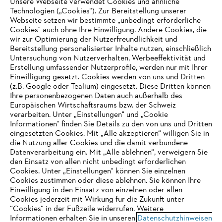
Unsere Webseite verwendet Cookies und ähnliche
Technologien („Cookies“). Zur Bereitstellung unserer
Webseite setzen wir bestimmte „unbedingt erforderliche
Unternehmen
Cookies" auch ohne Ihre Einwilligung. Andere Cookies, die
wir zur Optimierung der Nutzerfreundlichkeit und
Bereitstellung personalisierter Inhalte nutzen, einschließlich
Untersuchung von Nutzerverhalten, Werbeeffektivität und
Erstellung umfassender Nutzerprofile, werden nur mit Ihrer
Häufig gestellte Fragen
Einwilligung gesetzt. Cookies werden von uns und Dritten
(z.B. Google oder Tealium) eingesetzt. Diese Dritten können
Ihre personenbezogenen Daten auch außerhalb des
Europäischen Wirtschaftsraums bzw. der Schweiz
Support
verarbeiten. Unter „Einstellungen" und „Cookie
Informationen“ finden Sie Details zu den von uns und Dritten
eingesetzten Cookies. Mit „Alle akzeptieren“ willigen Sie in
die Nutzung aller Cookies und die damit verbundene
IHR BROWSER WIRD NICHT
Datenverarbeitung ein. Mit „Alle ablehnen“, verweigern Sie
den Einsatz von allen nicht unbedingt erforderlichen
UNTERSTÜTZT
Datenschutz
Impressum
Cookies
Cookies. Unter „Einstellungen“ können Sie einzelnen
Cookies zustimmen oder diese ablehnen. Sie können Ihre
Einwilligung in den Einsatz von einzelnen oder allen
Rechtliche Informationen
Sie nutzen einen Browser, den wir noch nicht unterstützen. Für
Cookies jederzeit mit Wirkung für die Zukunft unter
eine optimale Nutzung unserer Seite empfehlen wir Ihnen, zu
“Cookies“ in der Fußzeile widerrufen. Weitere
Informationen erhalten Sie in unseren
einem der folgenden Browser zu wechseln:
Datenschutzhinweisen