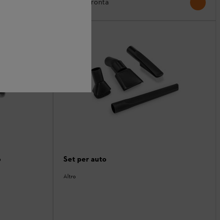
Confronta
o
Set per auto
Altro