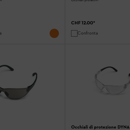
CHF 12.00
*
a
Confronta
Occhiali di protezione DYN