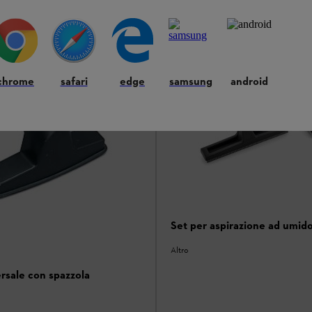
a
Confronta
chrome
safari
edge
samsung
android
Set per aspirazione ad umid
Altro
rsale con spazzola