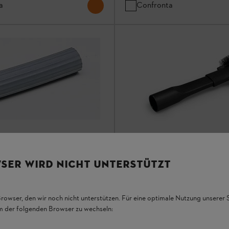
a
Confronta
omma con taglio obliquo
SER WIRD NICHT UNTERSTÜTZT
Ugello per aspirazione per ca
Ugelli
Browser, den wir noch nicht unterstützen. Für eine optimale Nutzung unserer
em der folgenden Browser zu wechseln:
CHF 9.00
*