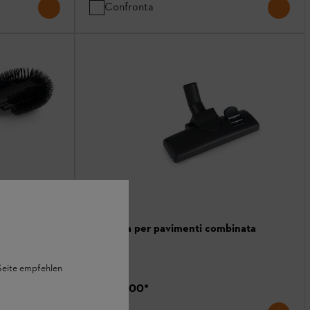
Confronta
loriferi
Spazzola per pavimenti combinata
Ugelli
 Seite empfehlen
CHF 52.00
*