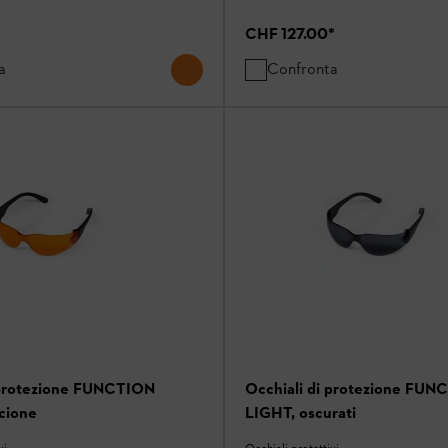
CHF 127.00
*
a
Confronta
 protezione FUNCTION
Occhiali di protezione FUN
cione
LIGHT, oscurati
vi
Occhiali protettivi