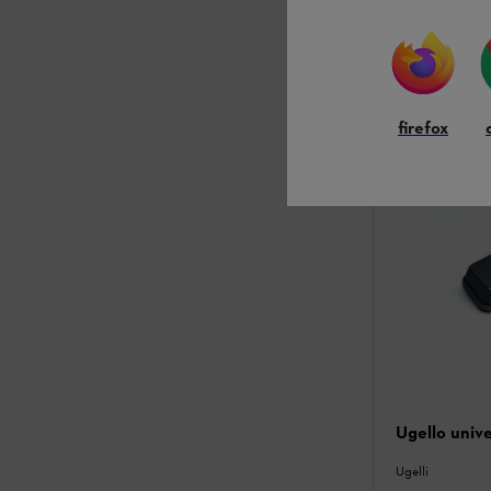
Confront
firefox
Ugello unive
Ugelli