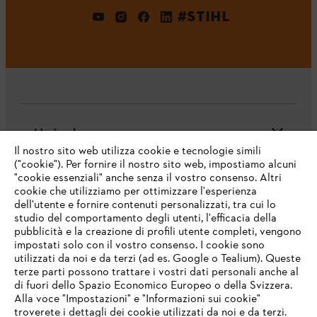
#STIHL
L'azienda
Il nostro sito web utilizza cookie e tecnologie simili
("cookie"). Per fornire il nostro sito web, impostiamo alcuni
"cookie essenziali" anche senza il vostro consenso. Altri
cookie che utilizziamo per ottimizzare l'esperienza
Domande frequenti
dell'utente e fornire contenuti personalizzati, tra cui lo
studio del comportamento degli utenti, l'efficacia della
pubblicità e la creazione di profili utente completi, vengono
impostati solo con il vostro consenso. I cookie sono
Assistenza
utilizzati da noi e da terzi (ad es. Google o Tealium). Queste
terze parti possono trattare i vostri dati personali anche al
IHR BROWSER WIRD NICHT
di fuori dello Spazio Economico Europeo o della Svizzera.
UNTERSTÜTZT
Alla voce "Impostazioni" e "Informazioni sui cookie"
troverete i dettagli dei cookie utilizzati da noi e da terzi.