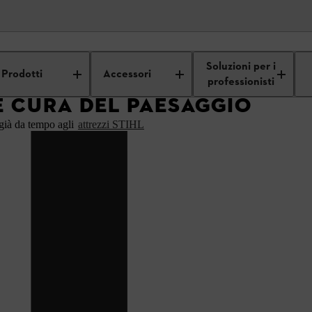
i professionisti
Giardinaggio e cura del paesaggio
Soluzioni per i
Prodotti
Accessori
professionisti
E CURA DEL PAESAGGIO
 già da tempo agli
attrezzi STIHL