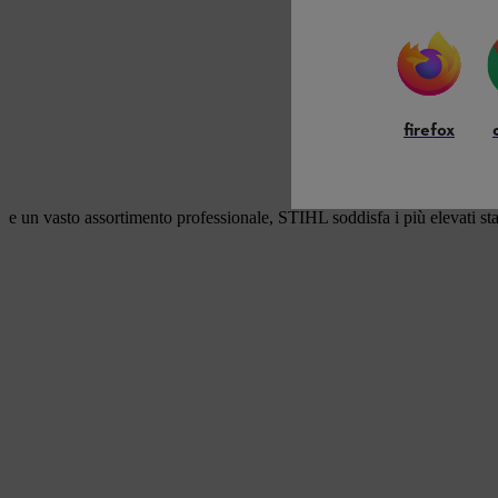
firefox
e un vasto assortimento professionale, STIHL soddisfa i più elevati st