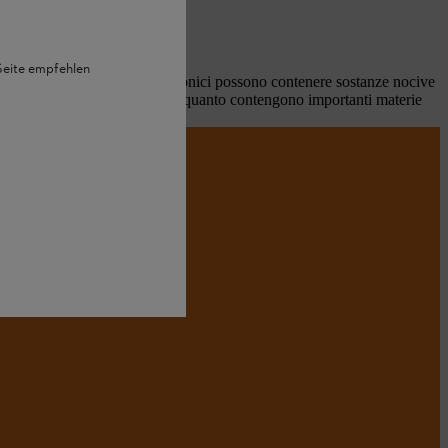
 Seite empfehlen
é gli attrezzi elettrici ed elettronici possono contenere sostanze nocive
ismessi possono essere riciclati in quanto contengono importanti materie
HL.