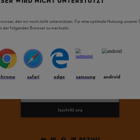
SER WIRD NICHT UNTERSTÜTZT
Browser, den wir noch nicht unterstützen. Für eine optimale Nutzung unserer
elettronici non devono essere smaltite con i rifiuti domestici. Questo perch
em der folgenden Browser zu wechseln:
donandoli, ad esempio, alle istituzioni sociali. Altrimenti, gli attrezzi d
N PERDETEVI NULLA CON LA NEWSLETTER STI
chrome
safari
edge
samsung
android
INDIRIZZO E-MAIL
Iscriviti ora
#STIHL