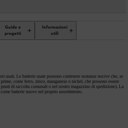
Guide e
Informazioni
progetti
utili
atori usati. Le batterie usate possono contenere sostanze nocive che, se
e prime, come ferro, zinco, manganese o nichel, che possono essere
 i punti di raccolta comunali o nel nostro magazzino di spedizione). La
ito come batterie nuove nel proprio assortimento.