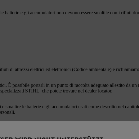
le batterie e gli accumulatori non devono essere smaltite con i rifiuti do
fiuti di attrezzi elettrici ed elettronici (Codice ambientale) e richiamiam
stici. È possibile portarli in un punto di raccolta adeguato allestito da 
 specializzati STIHL, che potete trovare nel dealer locator.
 e smaltire le batterie e gli accumulatori usati come descritto nel capit
ersonali.