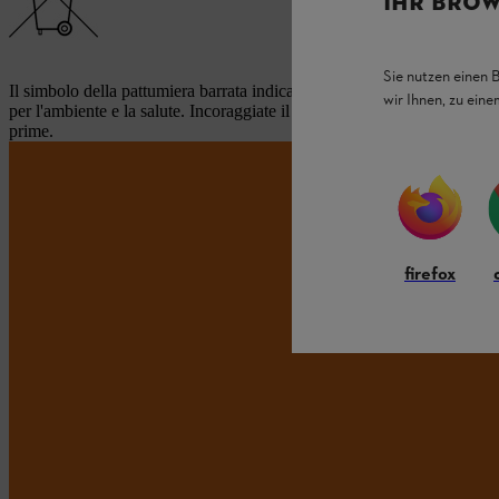
IHR BROW
Sie nutzen einen 
Il simbolo della pattumiera barrata indica che gli attrezzi elettrici ed 
wir Ihnen, zu ein
per l'ambiente e la salute. Incoraggiate il riutilizzo di questi attrezzi 
prime.
NO
firefox