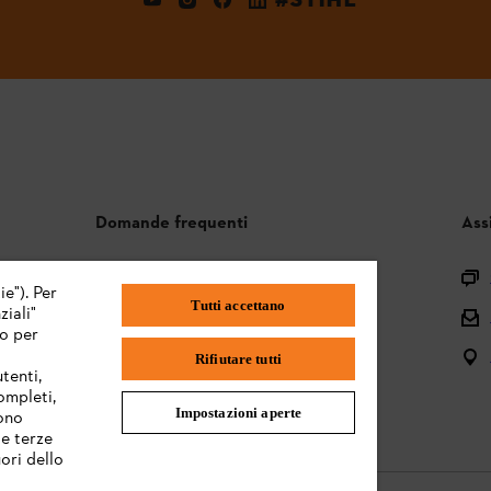
Domande frequenti
Ass
Assortimento
ie"). Per
Tutti accettano
iali"
Batterie e attrezzi elettrici
mo per
Istruzioni per l'uso
Rifiutare tutti
tenti,
completi,
Impostazioni aperte
sono
te terze
ori dello