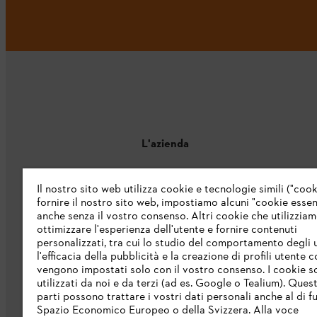
L'azienda
Chi siamo
Il nostro sito web utilizza cookie e tecnologie simili ("cook
fornire il nostro sito web, impostiamo alcuni "cookie essenz
Catalogo
anche senza il vostro consenso. Altri cookie che utilizzia
ottimizzare l'esperienza dell'utente e fornire contenuti
Informazioni per i fornitori
personalizzati, tra cui lo studio del comportamento degli u
Sistema di denuncia STIHL
l'efficacia della pubblicità e la creazione di profili utente 
vengono impostati solo con il vostro consenso. I cookie 
utilizzati da noi e da terzi (ad es. Google o Tealium). Ques
parti possono trattare i vostri dati personali anche al di fu
Spazio Economico Europeo o della Svizzera. Alla voce