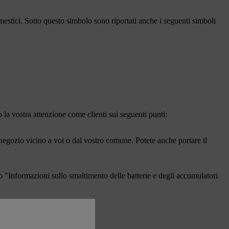
mestici. Sotto questo simbolo sono riportati anche i seguenti simboli
o la vostra attenzione come clienti sui seguenti punti:
un negozio vicino a voi o dal vostro comune. Potete anche portare il
olo "Informazioni sullo smaltimento delle batterie e degli accumulatori