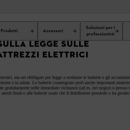
Q
Sito web
Smaltimento di batterie e apparecchiature elettriche
Soluzioni per i
Prodotti
Accessori
professionisti
SULLA LEGGE SULLE
ATTREZZI ELETTRICI
mestici, ma sei obbligato per legge a restituire le batterie e gli accumul
iente o la salute. Le batterie contengono però anche importanti materi
ituite gratuitamente nelle immediate vicinanze (ad es. nei negozi o presso
 utenti finali e alle batterie usate che il distributore possiede o ha gest