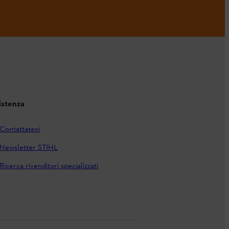
istenza
Contattateci
Newsletter STIHL
Ricerca rivenditori specializzati