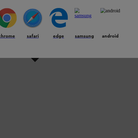
chrome
safari
edge
samsung
android