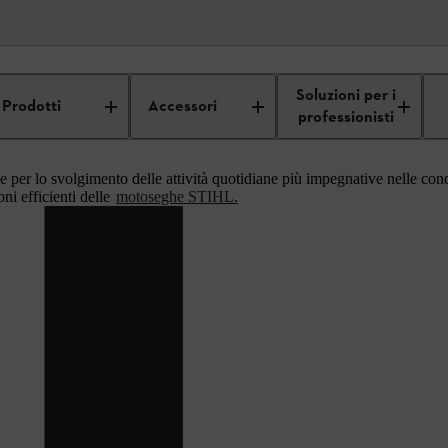
i professionisti
Silvicoltura
Soluzioni per i
Prodotti
Accessori
professionisti
e per lo svolgimento delle attività quotidiane più impegnative nelle condiz
oni efficienti delle
motoseghe STIHL.