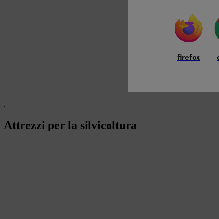
firefox
.
Attrezzi per la silvicoltura