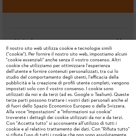
L'azienda
Il nostro sito web utilizza cookie e tecnologie simili
("cookie"). Per fornire il nostro sito web, impostiamo alcuni
"cookie essenziali" anche senza il vostro consenso. Altri
cookie che utilizziamo per ottimizzare l'esperienza
Domande frequenti
dell'utente e fornire contenuti personalizzati, tra cui lo
studio del comportamento degli utenti, l'efficacia della
pubblicità e la creazione di profili utente completi, vengono
impostati solo con il vostro consenso. I cookie sono
Assistenza
utilizzati da noi e da terzi (ad es. Google o Tealium). Queste
terze parti possono trattare i vostri dati personali anche al
IHR BROWSER WIRD NICHT
di fuori dello Spazio Economico Europeo o della Svizzera.
UNTERSTÜTZT
Alla voce "Impostazioni" e "Informazioni sui cookie"
troverete i dettagli dei cookie utilizzati da noi e da terzi.
Con "Accetta tutto" si acconsente all'utilizzo di tutti i
Protezione dati
Nota legale
Cookies
cookie e al relativo trattamento dei dati. Con "Rifiuta tutto"
Sie nutzen einen Browser, den wir noch nicht unterstützen. Für
si rifiuta l'uso di tutti i cookie che non sono assolutamente
eine optimale Nutzung unserer Seite empfehlen wir Ihnen, zu