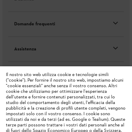
Domande frequenti
Assistenza
Il nostro sito web utilizza cookie e tecnologie simili
("cookie"). Per fornire il nostro sito web, impostiamo alcuni
Protezione dati
Nota legale
Cookies
"cookie essenziali" anche senza il vostro consenso. Altri
cookie che utilizziamo per ottimizzare l'esperienza
dell'utente e fornire contenuti personalizzati, tra cui lo
Informazioni legali
studio del comportamento degli utenti, l'efficacia della
pubblicità e la creazione di profili utente completi, vengono
impostati solo con il vostro consenso. I cookie sono
STIHL VERTRIEBS AG, 8617 Mönchaltorf
utilizzati da noi e da terzi (ad es. Google o Tealium). Queste
terze parti possono trattare i vostri dati personali anche al
IHR BROWSER WIRD NICHT
di fuori dello Spazio Economico Europeo o della Svizzera.