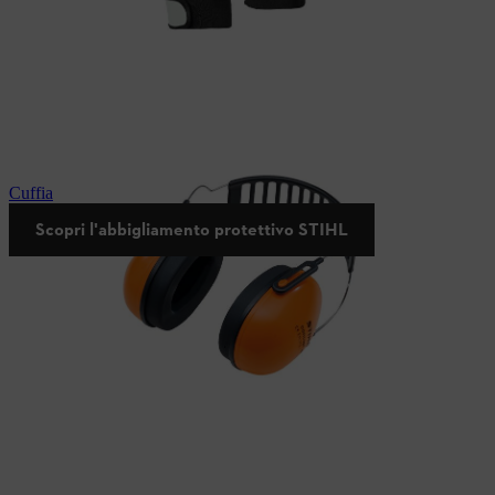
Cuffia di protezione auricolare STIHL
Scopri l'abbigliamento protettivo STIHL