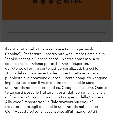
#STIHL
L'azienda
Il nostro sito web utilizza cookie e tecnologie simili
("cookie"). Per fornire il nostro sito web, impostiamo alcuni
"cookie essenziali" anche senza il vostro consenso. Altri
cookie che utilizziamo per ottimizzare l'esperienza
Domande frequenti
dell'utente e fornire contenuti personalizzati, tra cui lo
studio del comportamento degli utenti, l'efficacia della
pubblicità e la creazione di profili utente completi, vengono
impostati solo con il vostro consenso. I cookie sono
Assistenza
utilizzati da noi e da terzi (ad es. Google o Tealium). Queste
terze parti possono trattare i vostri dati personali anche al
IHR BROWSER WIRD NICHT
di fuori dello Spazio Economico Europeo o della Svizzera.
UNTERSTÜTZT
Alla voce "Impostazioni" e "Informazioni sui cookie"
troverete i dettagli dei cookie utilizzati da noi e da terzi.
Con "Accetta tutto" si acconsente all'utilizzo di tutti i