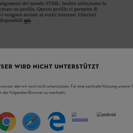
u argomenti del mondo STIHL. Inoltre utilizziamo la
creare un profilo. Questo profilo ci permette di
i vengono inviate ai vostri interessi. Ulteriori
 disponibili
qui
.
SER WIRD NICHT UNTERSTÜTZT
NON PERDETEVI NULLA CON LA NEWSLETTE
Browser, den wir noch nicht unterstützen. Für eine optimale Nutzung unserer
Attraverso la nostra newsletter scoprirai tutto quello che c’è da sapere
em der folgenden Browser zu wechseln:
e gli eventi in corso e potrai trarre ispirazione per nuovi progetti nel v