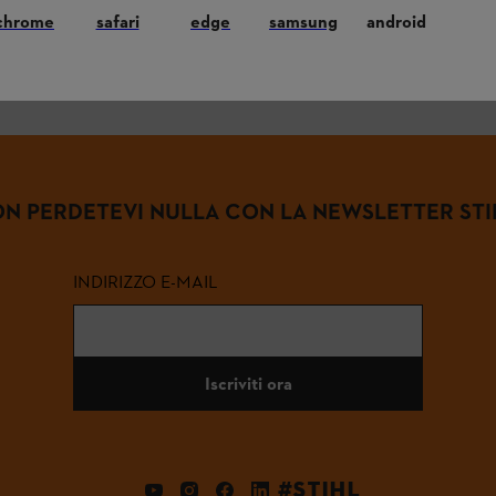
chrome
safari
edge
samsung
android
N PERDETEVI NULLA CON LA NEWSLETTER STI
INDIRIZZO E-MAIL
Iscriviti ora
#STIHL