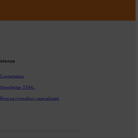
istenza
Contattateci
Newsletter STIHL
Ricerca rivenditori specializzati