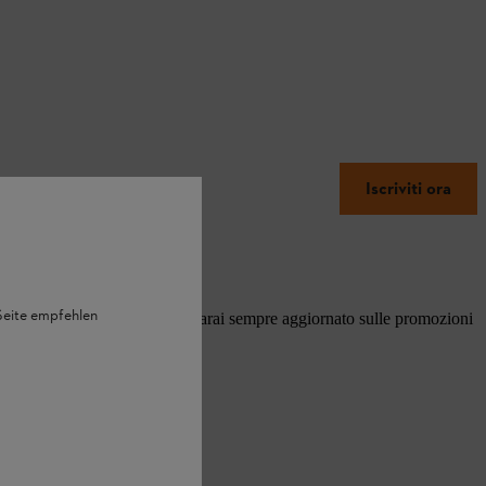
Iscriviti ora
R STIHL.
 Seite empfehlen
 sui nostri efficienti prodotti, sarai sempre aggiornato sulle promozioni
erde.