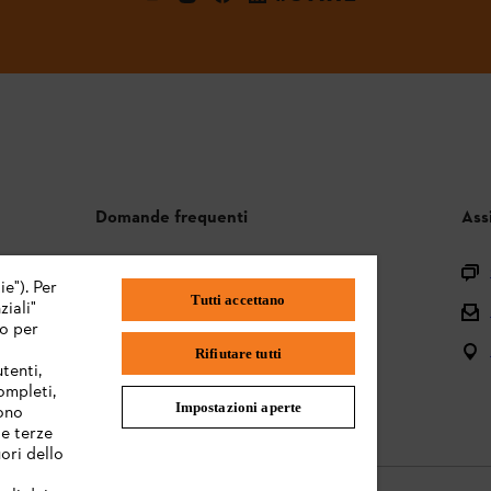
Domande frequenti
Ass
Assortimento
ie"). Per
Tutti accettano
iali"
Batterie e attrezzi elettrici
mo per
Istruzioni per l'uso
Rifiutare tutti
tenti,
completi,
Impostazioni aperte
sono
te terze
ori dello