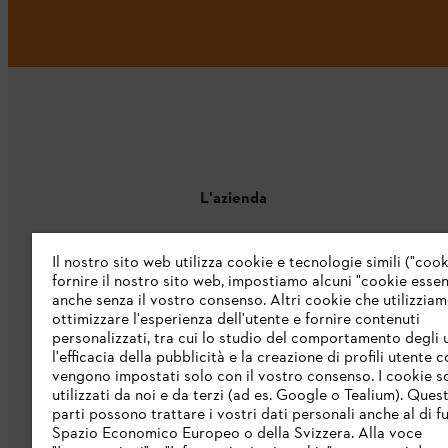
L'azienda
Chi siamo
Il nostro sito web utilizza cookie e tecnologie simili ("cook
fornire il nostro sito web, impostiamo alcuni "cookie essenz
Catalogo
anche senza il vostro consenso. Altri cookie che utilizzia
ottimizzare l'esperienza dell'utente e fornire contenuti
Informazioni per i fornitori
personalizzati, tra cui lo studio del comportamento degli u
Sistema di denuncia STIHL
l'efficacia della pubblicità e la creazione di profili utente 
vengono impostati solo con il vostro consenso. I cookie 
utilizzati da noi e da terzi (ad es. Google o Tealium). Ques
parti possono trattare i vostri dati personali anche al di fu
Spazio Economico Europeo o della Svizzera. Alla voce