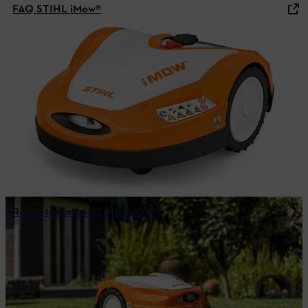
FAQ STIHL iMow®
Robot tosaerba STIHL iMOW®