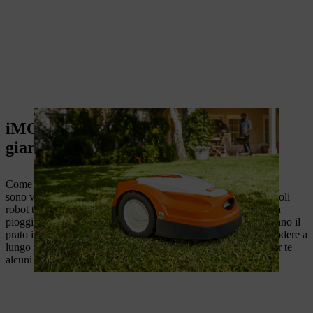
iMOW®, l'agile aiutante per il
giardinaggio
Come funziona il robot tagliaerba? I robot tagliaerba iMOW®
sono versatili, proprio come i terreni dei loro proprietari. I piccoli
robot tagliaerba sono in grado di fare molto: si accorgono della
pioggia. Calcolano autonomamente lo schema di taglio e falciano il
prato in modo completamente automatico. Per consentirti di godere a
lungo del tuo aiutante per il giardinaggio, abbiamo raccolto per te
alcuni suggerimenti.