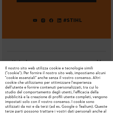
#STIHL
L'azienda
Il nostro sito web utilizza cookie e tecnologie simili
("cookie"). Per fornire il nostro sito web, impostiamo alcuni
"cookie essenziali" anche senza il vostro consenso. Altri
cookie che utilizziamo per ottimizzare l'esperienza
Domande frequenti
dell'utente e fornire contenuti personalizzati, tra cui lo
studio del comportamento degli utenti, l'efficacia della
pubblicità e la creazione di profili utente completi, vengono
impostati solo con il vostro consenso. I cookie sono
Assistenza
utilizzati da noi e da terzi (ad es. Google o Tealium). Queste
terze parti possono trattare i vostri dati personali anche al
IHR BROWSER WIRD NICHT