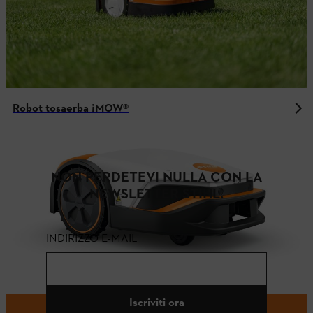
Robot tosaerba ¡MOW®
NON PERDETEVI NULLA CON LA
NEWSLETTER STIHL.
INDIRIZZO E-MAIL
Iscriviti ora