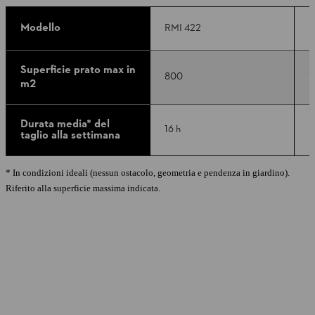
Modello
RMI 422
R
Superficie prato max in
800
1
m2
Durata media* del
16 h
2
taglio alla settimana
* In condizioni ideali (nessun ostacolo, geometria e pendenza in giardino).
Riferito alla superficie massima indicata.