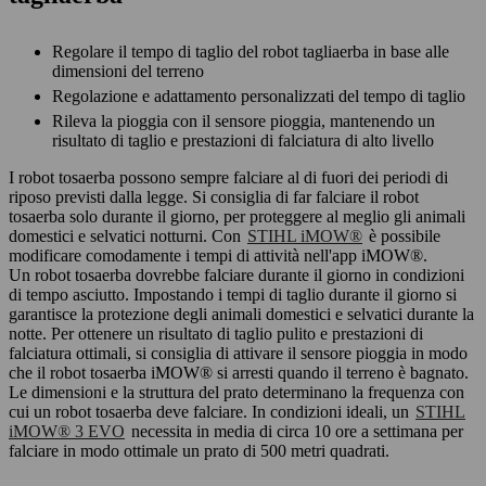
Regolare il tempo di taglio del robot tagliaerba in base alle
dimensioni del terreno
Regolazione e adattamento personalizzati del tempo di taglio
Rileva la pioggia con il sensore pioggia, mantenendo un
risultato di taglio e prestazioni di falciatura di alto livello
I robot tosaerba possono sempre falciare al di fuori dei periodi di
riposo previsti dalla legge. Si consiglia di far falciare il robot
tosaerba solo durante il giorno, per proteggere al meglio gli animali
domestici e selvatici notturni. Con
STIHL iMOW®
è possibile
modificare comodamente i tempi di attività nell'app iMOW®.
Un robot tosaerba dovrebbe falciare durante il giorno in condizioni
di tempo asciutto. Impostando i tempi di taglio durante il giorno si
garantisce la protezione degli animali domestici e selvatici durante la
notte. Per ottenere un risultato di taglio pulito e prestazioni di
falciatura ottimali, si consiglia di attivare il sensore pioggia in modo
che il robot tosaerba iMOW® si arresti quando il terreno è bagnato.
Le dimensioni e la struttura del prato determinano la frequenza con
cui un robot tosaerba deve falciare. In condizioni ideali, un
STIHL
iMOW® 3 EVO
necessita in media di circa 10 ore a settimana per
falciare in modo ottimale un prato di 500 metri quadrati.