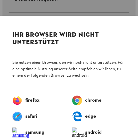
Assistenza
IHR BROWSER WIRD NICHT
UNTERSTÜTZT
Protezione dati
Nota legale
Cookies
Sie nutzen einen Browser, den wir noch nicht unterstützen. Für
eine optimale Nutzung unserer Seite empfehlen wir Ihnen, zu
einem der folgenden Browser zu wechseln:
Informazioni legali
STIHL VERTRIEBS AG, 8617 Mönchaltorf
firefox
chrome
safari
edge
samsung
android