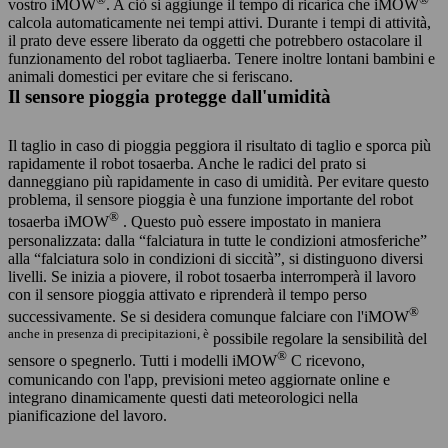
vostro iMOW
. A ciò si aggiunge il tempo di ricarica che iMOW
calcola automaticamente nei tempi attivi. Durante i tempi di attività,
il prato deve essere liberato da oggetti che potrebbero ostacolare il
funzionamento del robot tagliaerba. Tenere inoltre lontani bambini e
animali domestici per evitare che si feriscano.
Il sensore pioggia protegge dall'umidità
Il taglio in caso di pioggia peggiora il risultato di taglio e sporca più
rapidamente il robot tosaerba. Anche le radici del prato si
danneggiano più rapidamente in caso di umidità. Per evitare questo
problema, il sensore pioggia è una funzione importante del robot
®
tosaerba iMOW
. Questo può essere impostato in maniera
personalizzata: dalla “falciatura in tutte le condizioni atmosferiche”
alla “falciatura solo in condizioni di siccità”, si distinguono diversi
livelli. Se inizia a piovere, il robot tosaerba interromperà il lavoro
con il sensore pioggia attivato e riprenderà il tempo perso
®
successivamente. Se si desidera comunque falciare con l'iMOW
anche in presenza di precipitazioni, è
possibile regolare la sensibilità del
®
sensore o spegnerlo. Tutti i modelli iMOW
C ricevono,
comunicando con l'app, previsioni meteo aggiornate online e
integrano dinamicamente questi dati meteorologici nella
pianificazione del lavoro.