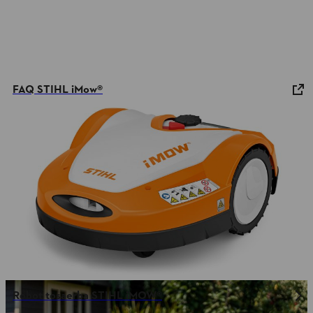
FAQ STIHL iMow®
Robot tosaerba STIHL iMOW®