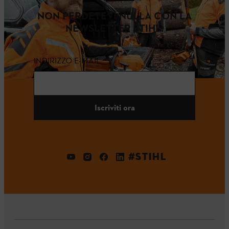
NON PERDETEVI NULLA CON LA
NEWSLETTER STIHL.
INDIRIZZO E-MAIL
Iscriviti ora
#STIHL