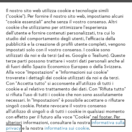
Il nostro sito web utilizza cookie e tecnologie simili
("cookie"). Per fornire il nostro sito web, impostiamo alcuni
"cookie essenziali" anche senza il vostro consenso. Altri
cookie che utilizziamo per ottimizzare l'esperienza
dell'utente e fornire contenuti personalizzati, tra cui lo
studio del comportamento degli utenti, l'efficacia della
pubblicità e la creazione di profili utente completi, vengono
impostati solo con il vostro consenso. I cookie sono
utilizzati da noi e da terzi (ad es. Google o Tealium). Queste
terze parti possono trattare i vostri dati personali anche al
IHR BROWSER WIRD NICHT
di fuori dello Spazio Economico Europeo o della Svizzera.
UNTERSTÜTZT
Alla voce "Impostazioni" e "Informazioni sui cookie"
troverete i dettagli dei cookie utilizzati da noi e da terzi.
Con "Accetta tutto" si acconsente all'utilizzo di tutti i
cookie e al relativo trattamento dei dati. Con "Rifiuta tutto"
Sie nutzen einen Browser, den wir noch nicht unterstützen. Für
si rifiuta l'uso di tutti i cookie che non sono assolutamente
eine optimale Nutzung unserer Seite empfehlen wir Ihnen, zu
necessari. In "Impostazioni" è possibile accettare o rifiutare
einem der folgenden Browser zu wechseln:
singoli cookie. Potete revocare il vostro consenso
all'utilizzo di singoli o di tutti i cookie in qualsiasi momento
con effetto per il futuro alla voce "Cookie" nel footer. Per
ulteriori informazioni, consultare la nostra
informativa sulla
firefox
chrome
privacy
e la nostra
informativa sui cookie
.