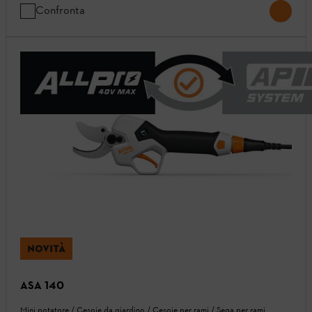
Confronta
NOVITÀ
ASA 140
Mini potatore / Cesoie da giardino / Cesoie per rami / Sega per rami