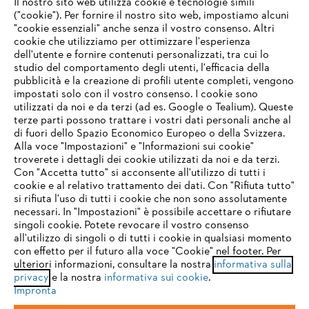
Il nostro sito web utilizza cookie e tecnologie simili
("cookie"). Per fornire il nostro sito web, impostiamo alcuni
"cookie essenziali" anche senza il vostro consenso. Altri
cookie che utilizziamo per ottimizzare l'esperienza
Domande frequenti
dell'utente e fornire contenuti personalizzati, tra cui lo
studio del comportamento degli utenti, l'efficacia della
pubblicità e la creazione di profili utente completi, vengono
impostati solo con il vostro consenso. I cookie sono
Assistenza
utilizzati da noi e da terzi (ad es. Google o Tealium). Queste
terze parti possono trattare i vostri dati personali anche al
IHR BROWSER WIRD NICHT
di fuori dello Spazio Economico Europeo o della Svizzera.
UNTERSTÜTZT
Alla voce "Impostazioni" e "Informazioni sui cookie"
troverete i dettagli dei cookie utilizzati da noi e da terzi.
Con "Accetta tutto" si acconsente all'utilizzo di tutti i
Protezione dati
Nota legale
Cookies
cookie e al relativo trattamento dei dati. Con "Rifiuta tutto"
Sie nutzen einen Browser, den wir noch nicht unterstützen. Für
si rifiuta l'uso di tutti i cookie che non sono assolutamente
eine optimale Nutzung unserer Seite empfehlen wir Ihnen, zu
necessari. In "Impostazioni" è possibile accettare o rifiutare
einem der folgenden Browser zu wechseln:
Informazioni legali
singoli cookie. Potete revocare il vostro consenso
all'utilizzo di singoli o di tutti i cookie in qualsiasi momento
con effetto per il futuro alla voce "Cookie" nel footer. Per
STIHL VERTRIEBS AG, 8617 Mönchaltorf
ulteriori informazioni, consultare la nostra
informativa sulla
firefox
chrome
privacy
e la nostra
informativa sui cookie
.
Impronta
safari
edge