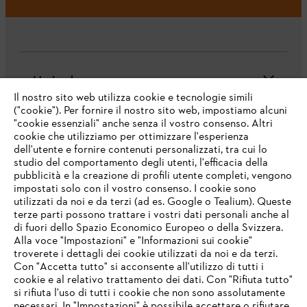
L'azienda
Il nostro sito web utilizza cookie e tecnologie simili
("cookie"). Per fornire il nostro sito web, impostiamo alcuni
"cookie essenziali" anche senza il vostro consenso. Altri
cookie che utilizziamo per ottimizzare l'esperienza
Domande frequenti
dell'utente e fornire contenuti personalizzati, tra cui lo
studio del comportamento degli utenti, l'efficacia della
pubblicità e la creazione di profili utente completi, vengono
impostati solo con il vostro consenso. I cookie sono
Assistenza
utilizzati da noi e da terzi (ad es. Google o Tealium). Queste
terze parti possono trattare i vostri dati personali anche al
IHR BROWSER WIRD NICHT
di fuori dello Spazio Economico Europeo o della Svizzera.
UNTERSTÜTZT
Alla voce "Impostazioni" e "Informazioni sui cookie"
troverete i dettagli dei cookie utilizzati da noi e da terzi.
Con "Accetta tutto" si acconsente all'utilizzo di tutti i
Protezione dati
Nota legale
Cookies
cookie e al relativo trattamento dei dati. Con "Rifiuta tutto"
Sie nutzen einen Browser, den wir noch nicht unterstützen. Für
si rifiuta l'uso di tutti i cookie che non sono assolutamente
eine optimale Nutzung unserer Seite empfehlen wir Ihnen, zu
necessari. In "Impostazioni" è possibile accettare o rifiutare