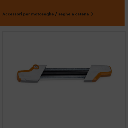
Accessori per motoseghe / seghe a catena