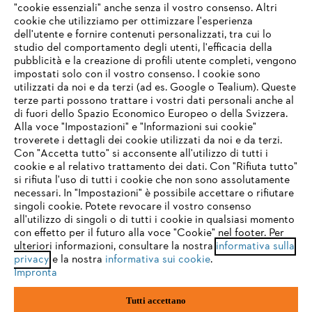
"cookie essenziali" anche senza il vostro consenso. Altri
cookie che utilizziamo per ottimizzare l'esperienza
dell'utente e fornire contenuti personalizzati, tra cui lo
STIHL VERTRIEBS AG, 8617 Mönchaltorf
studio del comportamento degli utenti, l'efficacia della
pubblicità e la creazione di profili utente completi, vengono
impostati solo con il vostro consenso. I cookie sono
utilizzati da noi e da terzi (ad es. Google o Tealium). Queste
terze parti possono trattare i vostri dati personali anche al
IHR BROWSER WIRD NICHT
di fuori dello Spazio Economico Europeo o della Svizzera.
UNTERSTÜTZT
Alla voce "Impostazioni" e "Informazioni sui cookie"
troverete i dettagli dei cookie utilizzati da noi e da terzi.
Con "Accetta tutto" si acconsente all'utilizzo di tutti i
cookie e al relativo trattamento dei dati. Con "Rifiuta tutto"
Sie nutzen einen Browser, den wir noch nicht unterstützen. Für
si rifiuta l'uso di tutti i cookie che non sono assolutamente
eine optimale Nutzung unserer Seite empfehlen wir Ihnen, zu
necessari. In "Impostazioni" è possibile accettare o rifiutare
einem der folgenden Browser zu wechseln:
singoli cookie. Potete revocare il vostro consenso
all'utilizzo di singoli o di tutti i cookie in qualsiasi momento
con effetto per il futuro alla voce "Cookie" nel footer. Per
ulteriori informazioni, consultare la nostra
informativa sulla
firefox
chrome
privacy
e la nostra
informativa sui cookie
.
Impronta
safari
edge
Tutti accettano