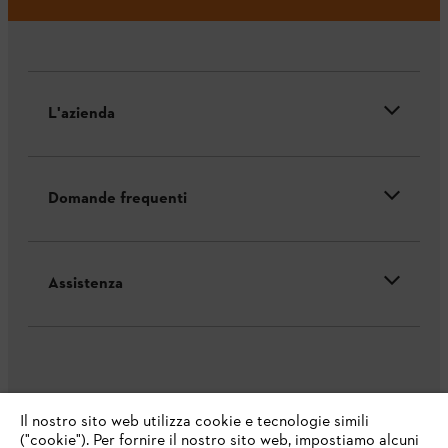
L'azienda
Domande frequenti
Assistenza
Protezione dati
Nota legale
Cookies
Il nostro sito web utilizza cookie e tecnologie simili
("cookie"). Per fornire il nostro sito web, impostiamo alcuni
Informazioni legali