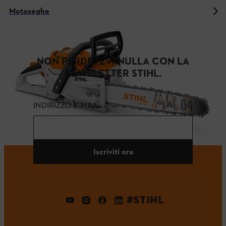
Motoseghe
NON PERDETEVI NULLA CON LA
NEWSLETTER STIHL.
INDIRIZZO E-MAIL
Iscriviti ora
#STIHL