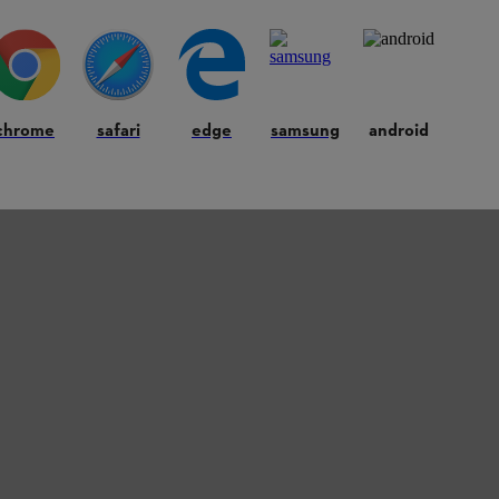
chrome
safari
edge
samsung
android