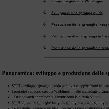
Spranghe guida da Waiblingen
Sviluppo di una spranga guida
Produzione delle spranghe integr
Produzione di una spranga in tre 
Produzione delle spranghe a test
Panoramica: sviluppo e produzione delle 
STIHL sviluppa spranghe guida per diverse applicazioni ed es
I prototipi vengono creati a Waiblingen, nelle immediate vicina
Test e collaudi approfonditi garantiscono la qualità STIHL
STIHL produce spranghe integrali, spranghe a testa e spranghe i
Le spranghe leggere sono ideali per lavori impegnativi grazie al