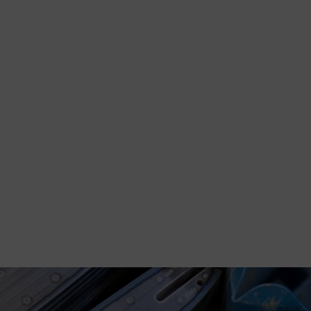
.
tazione per coprire un'ampia gamma di ambiti di applicazione. Nonostant