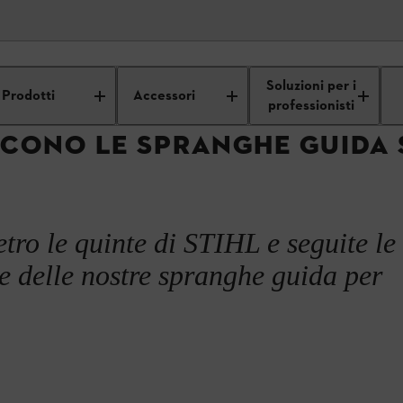
i professionisti
Dietro le quinte di STIHL
Produzione delle sprang
Soluzioni per i
Prodotti
Accessori
professionisti
CONO LE SPRANGHE GUIDA 
ro le quinte di STIHL e seguite le 
e delle nostre spranghe guida per