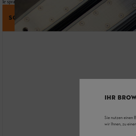
le spranghe guida STIHL hanno una cosa in comune: offrono un eccell
SCOPRI LE SPRANGHE GUIDA
IHR BROW
Sie nutzen einen 
wir Ihnen, zu ein