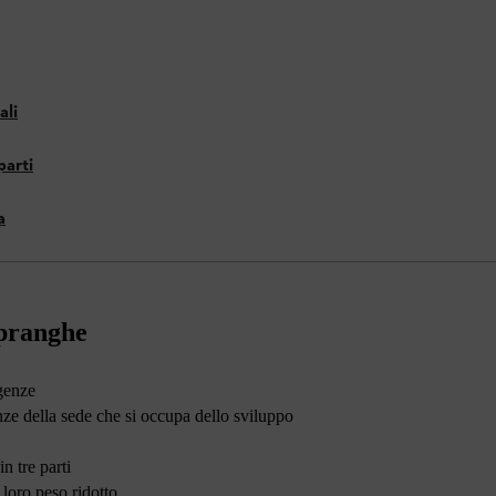
ali
parti
a
spranghe
igenze
nze della sede che si occupa dello sviluppo
n tre parti
 loro peso ridotto