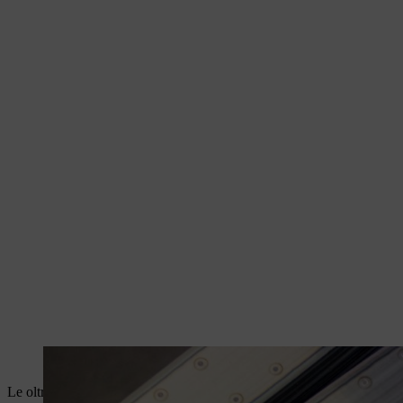
Alcune spranghe di guida STIHL vengono prodotte direttamente a Waiblingen
Le oltre 100 spranghe guida disponibili variano in lunghezza e proget