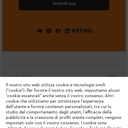
Iscriviti ora
#STIHL
L'azienda
Il nostro sito web utilizza cookie e tecnologie simili
("cookie"). Per fornire il nostro sito web, impostiamo alcuni
"cookie essenziali" anche senza il vostro consenso. Altri
cookie che utilizziamo per ottimizzare l'esperienza
Domande frequenti
dell'utente e fornire contenuti personalizzati, tra cui lo
studio del comportamento degli utenti, l'efficacia della
pubblicità e la creazione di profili utente completi, vengono
impostati solo con il vostro consenso. I cookie sono
Assistenza