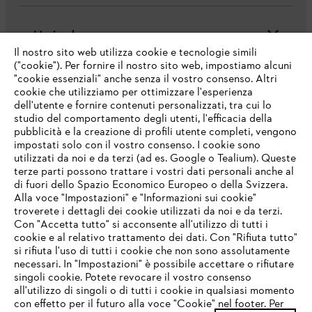
L'azienda
Il nostro sito web utilizza cookie e tecnologie simili
("cookie"). Per fornire il nostro sito web, impostiamo alcuni
"cookie essenziali" anche senza il vostro consenso. Altri
cookie che utilizziamo per ottimizzare l'esperienza
Domande frequenti
dell'utente e fornire contenuti personalizzati, tra cui lo
studio del comportamento degli utenti, l'efficacia della
pubblicità e la creazione di profili utente completi, vengono
impostati solo con il vostro consenso. I cookie sono
Assistenza
utilizzati da noi e da terzi (ad es. Google o Tealium). Queste
terze parti possono trattare i vostri dati personali anche al
IHR BROWSER WIRD NICHT
di fuori dello Spazio Economico Europeo o della Svizzera.
UNTERSTÜTZT
Alla voce "Impostazioni" e "Informazioni sui cookie"
troverete i dettagli dei cookie utilizzati da noi e da terzi.
Con "Accetta tutto" si acconsente all'utilizzo di tutti i
Protezione dati
Nota legale
Cookies
cookie e al relativo trattamento dei dati. Con "Rifiuta tutto"
Sie nutzen einen Browser, den wir noch nicht unterstützen. Für
si rifiuta l'uso di tutti i cookie che non sono assolutamente
eine optimale Nutzung unserer Seite empfehlen wir Ihnen, zu
necessari. In "Impostazioni" è possibile accettare o rifiutare
einem der folgenden Browser zu wechseln:
Informazioni legali
singoli cookie. Potete revocare il vostro consenso
all'utilizzo di singoli o di tutti i cookie in qualsiasi momento
con effetto per il futuro alla voce "Cookie" nel footer. Per