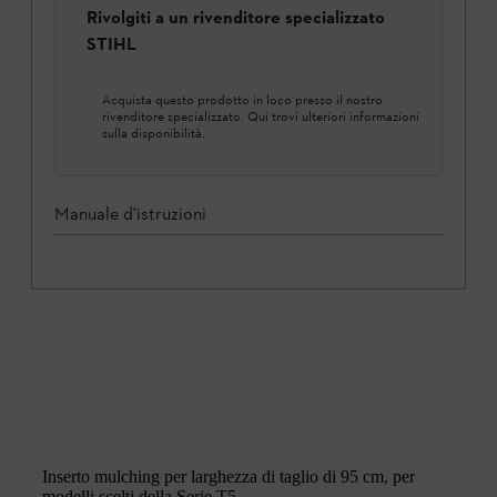
Rivolgiti a un rivenditore specializzato
STIHL
Acquista questo prodotto in loco presso il nostro
rivenditore specializzato. Qui trovi ulteriori informazioni
sulla disponibilità.
Manuale d'istruzioni
Inserto mulching per larghezza di taglio di 95 cm, per
modelli scelti della Serie T5