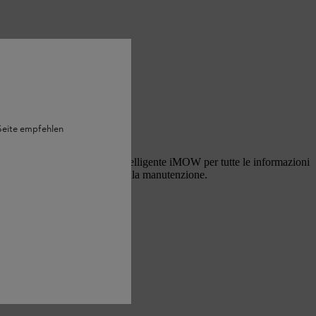
 Seite empfehlen
 sul nostro robot tosaerba intelligente iMOW per tutte le informazioni
tallazione, al funzionamento e alla manutenzione.
su ¡MOW®