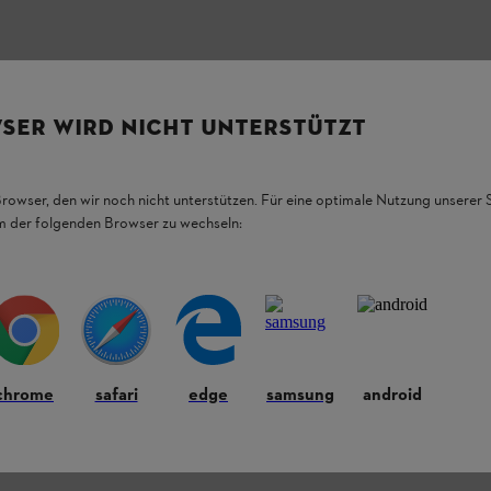
SER WIRD NICHT UNTERSTÜTZT
¡MOW®
Browser, den wir noch nicht unterstützen. Für eine optimale Nutzung unserer
em der folgenden Browser zu wechseln:
Consulta le FAQ
relative all'ins
Tutte le FAQ 
chrome
safari
edge
samsung
android