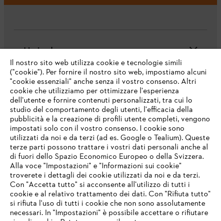
L'azienda
Il nostro sito web utilizza cookie e tecnologie simili
("cookie"). Per fornire il nostro sito web, impostiamo alcuni
"cookie essenziali" anche senza il vostro consenso. Altri
cookie che utilizziamo per ottimizzare l'esperienza
Domande frequenti
dell'utente e fornire contenuti personalizzati, tra cui lo
studio del comportamento degli utenti, l'efficacia della
pubblicità e la creazione di profili utente completi, vengono
impostati solo con il vostro consenso. I cookie sono
Assistenza
utilizzati da noi e da terzi (ad es. Google o Tealium). Queste
terze parti possono trattare i vostri dati personali anche al
IHR BROWSER WIRD NICHT
di fuori dello Spazio Economico Europeo o della Svizzera.
UNTERSTÜTZT
Alla voce "Impostazioni" e "Informazioni sui cookie"
troverete i dettagli dei cookie utilizzati da noi e da terzi.
Con "Accetta tutto" si acconsente all'utilizzo di tutti i
Protezione dati
Nota legale
Cookies
cookie e al relativo trattamento dei dati. Con "Rifiuta tutto"
Sie nutzen einen Browser, den wir noch nicht unterstützen. Für
si rifiuta l'uso di tutti i cookie che non sono assolutamente
eine optimale Nutzung unserer Seite empfehlen wir Ihnen, zu
necessari. In "Impostazioni" è possibile accettare o rifiutare
Informazioni legali
einem der folgenden Browser zu wechseln: