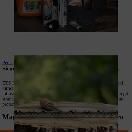
Per segare le catene
Sicurezza nel paesaggismo comunale con STIHL
ETS Infrastructure Management lavora ogni giorno in condizioni
difficili per la città di Melbourne: dalle aree circostanti le
infrastrutture elettriche alle reti idriche, stradali e ferroviarie. Con gli
strumenti, gli accessori e i
DPI STIHL
adeguati, garantiscono una
protezione affidabile.
Maggiori informazioni sul lavoro sicuro