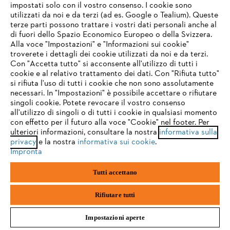
impostati solo con il vostro consenso. I cookie sono
utilizzati da noi e da terzi (ad es. Google o Tealium). Queste
terze parti possono trattare i vostri dati personali anche al
IHR BROWSER WIRD NICHT
di fuori dello Spazio Economico Europeo o della Svizzera.
UNTERSTÜTZT
Alla voce "Impostazioni" e "Informazioni sui cookie"
troverete i dettagli dei cookie utilizzati da noi e da terzi.
Con "Accetta tutto" si acconsente all'utilizzo di tutti i
cookie e al relativo trattamento dei dati. Con "Rifiuta tutto"
Sie nutzen einen Browser, den wir noch nicht unterstützen. Für
si rifiuta l'uso di tutti i cookie che non sono assolutamente
eine optimale Nutzung unserer Seite empfehlen wir Ihnen, zu
necessari. In "Impostazioni" è possibile accettare o rifiutare
einem der folgenden Browser zu wechseln:
singoli cookie. Potete revocare il vostro consenso
all'utilizzo di singoli o di tutti i cookie in qualsiasi momento
con effetto per il futuro alla voce "Cookie" nel footer. Per
ulteriori informazioni, consultare la nostra
informativa sulla
firefox
chrome
Salopette FUNCTION ERGO
privacy
e la nostra
informativa sui cookie
.
Impronta
Pantaloni / Chaps
safari
edge
Tutti accettano
CHF 195.00
*
samsung
android
Rifiutare tutti
Confronta
Impostazioni aperte