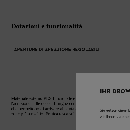
Dotazioni e funzionalità
APERTURE DI AREAZIONE REGOLABILI
IHR BROW
Materiale esterno PES funzionale e traspirante. perfetta impermea
l'aerazione sulle cosce. Lunghe cerniere laterali per una maggiore
che permettono di arrivare ai pantaloni da lavoro. protezione coll
Sie nutzen einen 
zone più a rischio. Pratica tasca sulla coscia.
wir Ihnen, zu ein