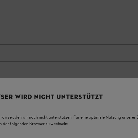
SER WIRD NICHT UNTERSTÜTZT
bilità, cerniere impermeabili. Cerniere per
 comodità. Aperture per l'aerazione sui fianchi
audata contro le spine in Action Arctic nelle
Browser, den wir noch nicht unterstützen. Für eine optimale Nutzung unserer
em der folgenden Browser zu wechseln: