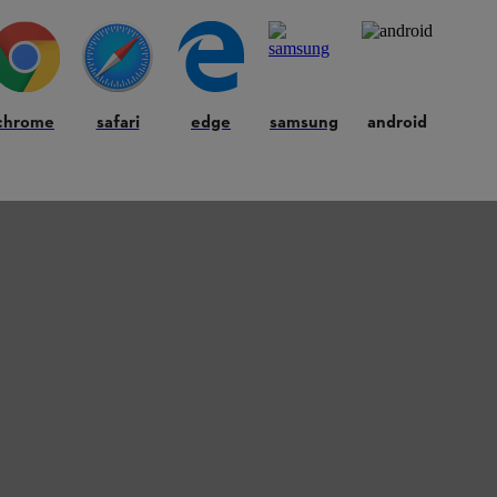
chrome
safari
edge
samsung
android