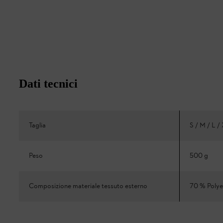
Dati tecnici
Taglia
S / M / L /
Peso
500 g
Composizione materiale tessuto esterno
70 % Polye