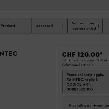
Soluzioni per i
Prodotti
Accessori
professionisti
INTEC
CHF 120.00
*
Tutti i prezzi includono il 8.1% di 
Seleziona l'articolo
Pantaloni antipioggia,
RAINTEC, taglia S
CODICE ART.
00883520003
Rivolgiti a un rivendit