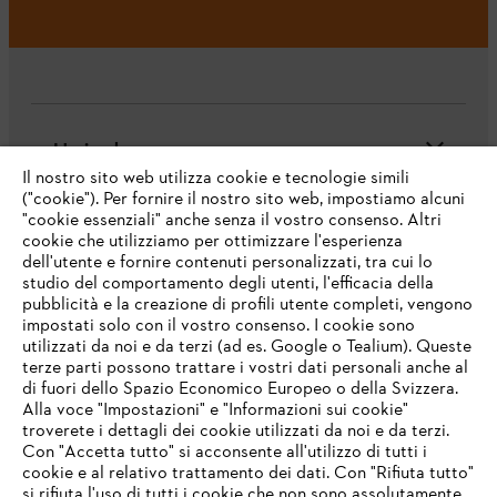
L'azienda
Il nostro sito web utilizza cookie e tecnologie simili
("cookie"). Per fornire il nostro sito web, impostiamo alcuni
"cookie essenziali" anche senza il vostro consenso. Altri
cookie che utilizziamo per ottimizzare l'esperienza
Domande frequenti
dell'utente e fornire contenuti personalizzati, tra cui lo
studio del comportamento degli utenti, l'efficacia della
pubblicità e la creazione di profili utente completi, vengono
impostati solo con il vostro consenso. I cookie sono
Assistenza
utilizzati da noi e da terzi (ad es. Google o Tealium). Queste
terze parti possono trattare i vostri dati personali anche al
IHR BROWSER WIRD NICHT
di fuori dello Spazio Economico Europeo o della Svizzera.
UNTERSTÜTZT
Alla voce "Impostazioni" e "Informazioni sui cookie"
troverete i dettagli dei cookie utilizzati da noi e da terzi.
Con "Accetta tutto" si acconsente all'utilizzo di tutti i
Protezione dati
Nota legale
Cookies
cookie e al relativo trattamento dei dati. Con "Rifiuta tutto"
Sie nutzen einen Browser, den wir noch nicht unterstützen. Für
si rifiuta l'uso di tutti i cookie che non sono assolutamente
eine optimale Nutzung unserer Seite empfehlen wir Ihnen, zu