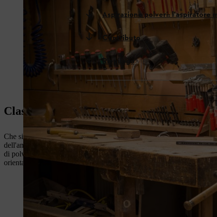
Aspirazione polveri: l'aspiratore 
Contributo
Riepilogo
Classificazione particelle di polvere: per 
Che si tratti di lavori di falegnameria, di costruzione di impianti di r
dell'ambiente di lavoro, la polvere che si forma ha caratteristiche e live
di polvere, queste vengono classificate in classi. Le classi di polvere 
orientamento sui tipi di
aspirapolvere
e ti aiutano a scegliere quello a