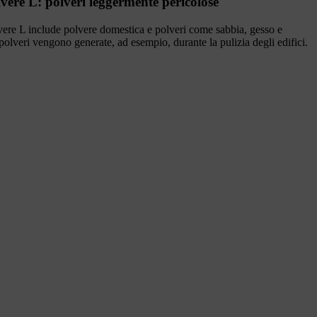
lvere L: polveri leggermente pericolose
vere L include polvere domestica e polveri come sabbia, gesso e
polveri vengono generate, ad esempio, durante la pulizia degli edifici.