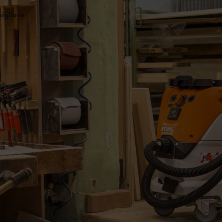
migliore
un ambiente di lavoro più sano
iscaldamento o di ristrutturazioni, quando si lavora, lo sporco e la polv
lli di pericolosità diversi per l'uomo e per l'ambiente. Per identificare e 
forniscono informazioni sulla pericolosità delle varie particelle di polv
datto a una determinata classe.