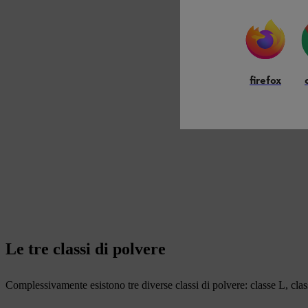
firefox
Le tre classi di polvere
Complessivamente esistono tre diverse classi di polvere: classe L, clas