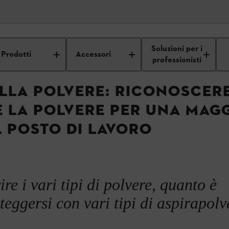
: Accessori, ricambi e
Sicurezza sul
Lavorare in sicurezza: disp
Soluzioni per i
ssistenza
lavoro
individua
Prodotti
Accessori
professionisti
LLA POLVERE: RICONOSCER
 LA POLVERE PER UNA MAG
 POSTO DI LAVORO
re i vari tipi di polvere, quanto è
eggersi con vari tipi di aspirapolv