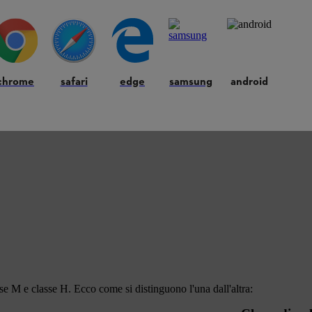
chrome
safari
edge
samsung
android
se M e classe H. Ecco come si distinguono l'una dall'altra: