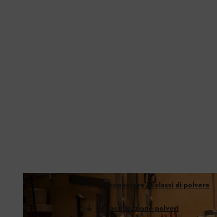
Riconoscere le classi di polvere
Classificazione polveri