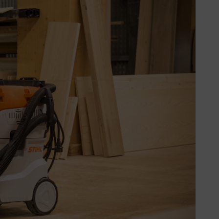
ere non mancano. A seconda
contrastare efficacemente i vari tipi
ere e rappresentano quindi un buon