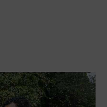
ttrezzi funzionino in modo
zzi a batteria e alla moderna