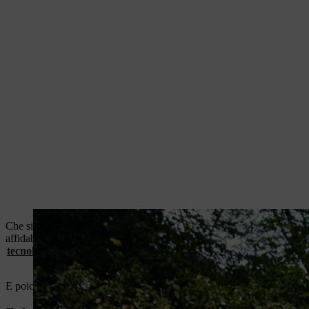
Che si tratti di
tagliare il prato
,
tagliare siepi
o
eseguire lavori di 
affidabile e siano flessibili nell’utilizzo. Proprio per questo è stato 
tecnologia agli ioni di litio
, il sistema consente di lavorare in modo ef
E poiché le esigenze del lavoro professionale sono in costante aument