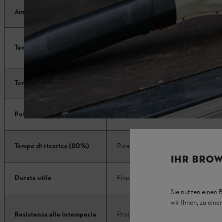
Ambito di utilizzo
Professionisti, utenti domestici esig
Tecnologia
Batterie con celle agli ioni di litio
Tensione
36 V
Potenza di picco
Livello professionale standard
Tempo di ricarica (80%)
Ricarica rapida standard
IHR BROW
Durata utile
Fino a 1’200 cicli di ricarica
Sie nutzen einen 
wir Ihnen, zu ein
Resistenza alle intemperie
Protezione IPX4