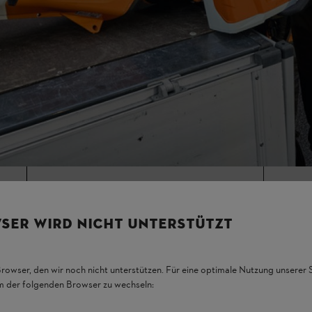
Professionisti, utenti domestici esigenti
enti
Serie standard: Batterie con celle agli ioni di litio
Serie Performance: Batterie con tecnologia tabless
40 V MAX
1
Fino al 60% di potenza in più
2
Tempi di ricarica fino al 40% più rapidi
SER WIRD NICHT UNTERSTÜTZT
3
Fino a 3’000 cicli di ricarica (+150%)
Browser, den wir noch nicht unterstützen. Für eine optimale Nutzung unserer
em der folgenden Browser zu wechseln:
Serie standard: protezione IPX4
4
Serie Performance: protezione IPX5