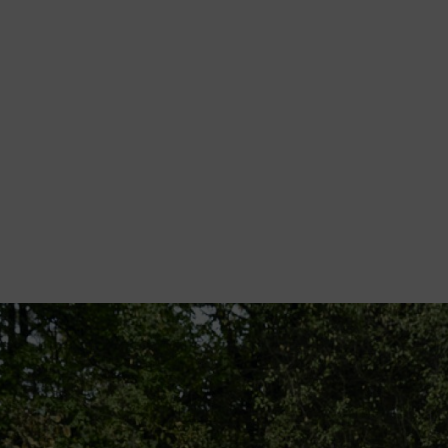
taglio con la motosega
: nel lavoro quotidiano è fondamentale che gli a
sviluppato il sistema AP di STIHL. Grazie a un ampio assortimento di attre
ficiente e senza emissioni locali.
o, il
sistema di batterie
viene continuamente sviluppato.