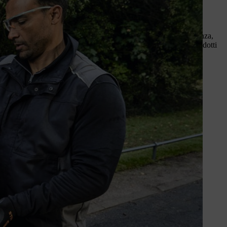
 e stabilisce nuovi standard in termini di prestazioni. Più potenza,
 Lo stesso
Servizio di assistenza e manutenzione
per tutti i prodotti
zato STIHL
.