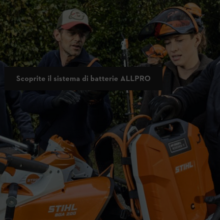
r la vostra giornata lavorativa
Il sistema di batterie ALLPRO è l’evoluzione del precedente sistema AP
più efficienza e compatibilità al 100% con gli attrezzi del sistema AP.
del sistema AP è garantito a lungo termine dal
commercio specializ
Scoprite il sistema di batterie ALLPRO
Sistema di batterie ALLPRO