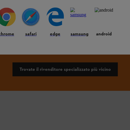
chrome
safari
edge
samsung
android
CIATEVI CONSIGLIARE SUL SISTE
BATTERIA ALLPRO
Trovate il rivenditore specializzato più vicino