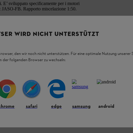
. E’ sviluppato specificamente per i motori
se: JASO-FB. Rapporto miscelazione 1:50.
SER WIRD NICHT UNTERSTÜTZT
Browser, den wir noch nicht unterstützen. Für eine optimale Nutzung unserer
em der folgenden Browser zu wechseln:
chrome
safari
edge
samsung
android