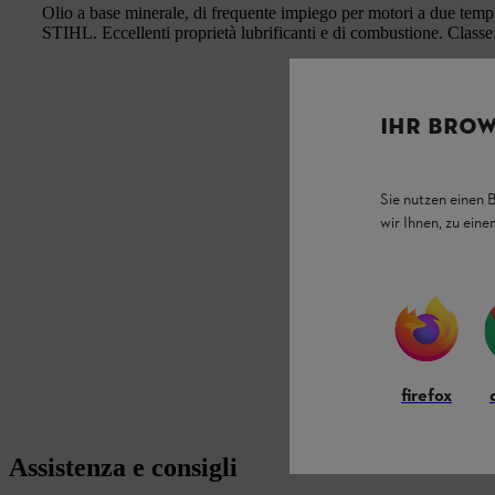
Olio a base minerale, di frequente impiego per motori a due tempi
STIHL. Eccellenti proprietà lubrificanti e di combustione. Clas
IHR BROW
Sie nutzen einen 
wir Ihnen, zu ein
firefox
Assistenza e consigli