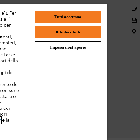
Assortimento
ie"). Per
Tutti accettano
iali"
Batterie e attrezzi elettrici
mo per
Istruzioni per l'uso
Rifiutare tutti
tenti,
completi,
Impostazioni aperte
sono
te terze
ori dello
gli dei
amento dei
e non sono
Informazioni legali
ettare o
o
to con
iori
y
e la