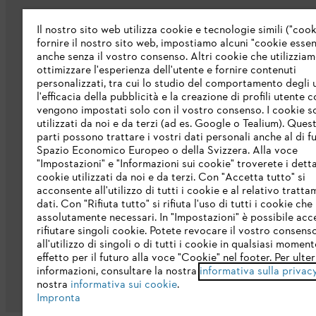
Chi siamo
Il nostro sito web utilizza cookie e tecnologie simili ("cook
fornire il nostro sito web, impostiamo alcuni "cookie essenz
Catalogo
anche senza il vostro consenso. Altri cookie che utilizzia
ottimizzare l'esperienza dell'utente e fornire contenuti
Informazioni per i fornitori
personalizzati, tra cui lo studio del comportamento degli u
Sistema di denuncia STIHL
l'efficacia della pubblicità e la creazione di profili utente 
vengono impostati solo con il vostro consenso. I cookie 
utilizzati da noi e da terzi (ad es. Google o Tealium). Ques
parti possono trattare i vostri dati personali anche al di fu
Spazio Economico Europeo o della Svizzera. Alla voce
"Impostazioni" e "Informazioni sui cookie" troverete i detta
cookie utilizzati da noi e da terzi. Con "Accetta tutto" si
acconsente all'utilizzo di tutti i cookie e al relativo tratt
dati. Con "Rifiuta tutto" si rifiuta l'uso di tutti i cookie ch
Protezione dati
Nota legale
Cookies
assolutamente necessari. In "Impostazioni" è possibile acc
rifiutare singoli cookie. Potete revocare il vostro consens
all'utilizzo di singoli o di tutti i cookie in qualsiasi momen
effetto per il futuro alla voce "Cookie" nel footer. Per ulter
informazioni, consultare la nostra
informativa sulla privac
nostra
informativa sui cookie
.
Impronta