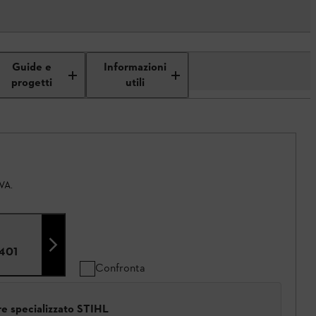
Guide e
Informazioni
progetti
utili
IVA.
401
Confronta
ore specializzato STIHL