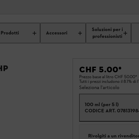
Soluzioni per i
Prodotti
Accessori
professionisti
HP
CHF 5.00
*
Prezzo base al litro
CHF 50.00
*
Tutti i prezzi includono il 8.1% di 
Seleziona l'articolo
100 ml (per 5 l)
CODICE ART.
07813198
Rivolgiti a un rivendit