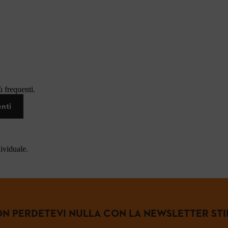
 frequenti.
enti
dividuale.
N PERDETEVI NULLA CON LA NEWSLETTER STI