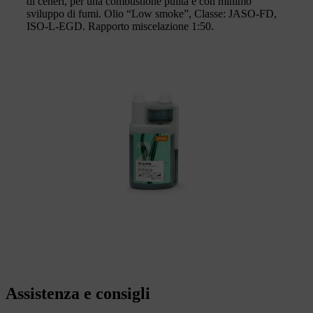
di ceneri, per una combustione pulita e con minimo
sviluppo di fumi. Olio “Low smoke”, Classe: JASO-FD,
ISO-L-EGD. Rapporto miscelazione 1:50.
Assistenza e consigli