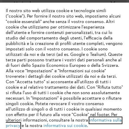
L'azienda
Il nostro sito web utilizza cookie e tecnologie simili
("cookie"). Per fornire il nostro sito web, impostiamo alcuni
"cookie essenziali" anche senza il vostro consenso. Altri
cookie che utilizziamo per ottimizzare l'esperienza
Domande frequenti
dell'utente e fornire contenuti personalizzati, tra cui lo
studio del comportamento degli utenti, l'efficacia della
pubblicità e la creazione di profili utente completi, vengono
impostati solo con il vostro consenso. I cookie sono
Assistenza
utilizzati da noi e da terzi (ad es. Google o Tealium). Queste
terze parti possono trattare i vostri dati personali anche al
IHR BROWSER WIRD NICHT
di fuori dello Spazio Economico Europeo o della Svizzera.
UNTERSTÜTZT
Alla voce "Impostazioni" e "Informazioni sui cookie"
troverete i dettagli dei cookie utilizzati da noi e da terzi.
Con "Accetta tutto" si acconsente all'utilizzo di tutti i
Protezione dati
Nota legale
Cookies
cookie e al relativo trattamento dei dati. Con "Rifiuta tutto"
Sie nutzen einen Browser, den wir noch nicht unterstützen. Für
si rifiuta l'uso di tutti i cookie che non sono assolutamente
eine optimale Nutzung unserer Seite empfehlen wir Ihnen, zu
necessari. In "Impostazioni" è possibile accettare o rifiutare
Informazioni legali
einem der folgenden Browser zu wechseln:
singoli cookie. Potete revocare il vostro consenso
all'utilizzo di singoli o di tutti i cookie in qualsiasi momento
con effetto per il futuro alla voce "Cookie" nel footer. Per
STIHL VERTRIEBS AG, 8617 Mönchaltorf
ulteriori informazioni, consultare la nostra
informativa sulla
firefox
chrome
privacy
e la nostra
informativa sui cookie
.