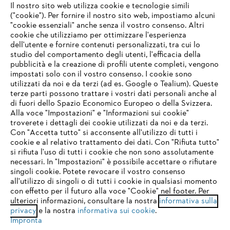
Il nostro sito web utilizza cookie e tecnologie simili
("cookie"). Per fornire il nostro sito web, impostiamo alcuni
"cookie essenziali" anche senza il vostro consenso. Altri
cookie che utilizziamo per ottimizzare l'esperienza
Domande frequenti
dell'utente e fornire contenuti personalizzati, tra cui lo
studio del comportamento degli utenti, l'efficacia della
pubblicità e la creazione di profili utente completi, vengono
impostati solo con il vostro consenso. I cookie sono
Assistenza
utilizzati da noi e da terzi (ad es. Google o Tealium). Queste
terze parti possono trattare i vostri dati personali anche al
IHR BROWSER WIRD NICHT
di fuori dello Spazio Economico Europeo o della Svizzera.
UNTERSTÜTZT
Alla voce "Impostazioni" e "Informazioni sui cookie"
troverete i dettagli dei cookie utilizzati da noi e da terzi.
Con "Accetta tutto" si acconsente all'utilizzo di tutti i
Protezione dati
Nota legale
Cookies
cookie e al relativo trattamento dei dati. Con "Rifiuta tutto"
Sie nutzen einen Browser, den wir noch nicht unterstützen. Für
si rifiuta l'uso di tutti i cookie che non sono assolutamente
eine optimale Nutzung unserer Seite empfehlen wir Ihnen, zu
necessari. In "Impostazioni" è possibile accettare o rifiutare
Informazioni legali
einem der folgenden Browser zu wechseln:
singoli cookie. Potete revocare il vostro consenso
all'utilizzo di singoli o di tutti i cookie in qualsiasi momento
con effetto per il futuro alla voce "Cookie" nel footer. Per
STIHL VERTRIEBS AG, 8617 Mönchaltorf
ulteriori informazioni, consultare la nostra
informativa sulla
firefox
chrome
privacy
e la nostra
informativa sui cookie
.
Impronta