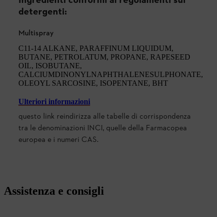
Ingredienti conformi ai regolamenti sui
detergenti:
Multispray
C11-14 ALKANE, PARAFFINUM LIQUIDUM,
BUTANE, PETROLATUM, PROPANE, RAPESEED
OIL, ISOBUTANE,
CALCIUMDINONYLNAPHTHALENESULPHONATE,
OLEOYL SARCOSINE, ISOPENTANE, BHT
Ulteriori informazioni
questo link reindirizza alle tabelle di corrispondenza
tra le denominazioni INCI, quelle della Farmacopea
europea e i numeri CAS.
Assistenza e consigli