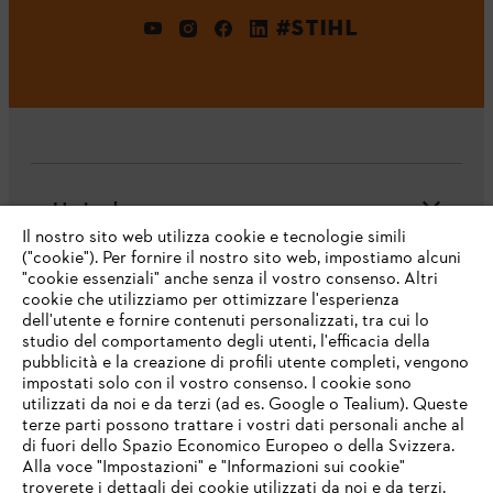
#STIHL
L'azienda
Il nostro sito web utilizza cookie e tecnologie simili
("cookie"). Per fornire il nostro sito web, impostiamo alcuni
"cookie essenziali" anche senza il vostro consenso. Altri
cookie che utilizziamo per ottimizzare l'esperienza
Domande frequenti
dell'utente e fornire contenuti personalizzati, tra cui lo
studio del comportamento degli utenti, l'efficacia della
pubblicità e la creazione di profili utente completi, vengono
impostati solo con il vostro consenso. I cookie sono
Assistenza
utilizzati da noi e da terzi (ad es. Google o Tealium). Queste
terze parti possono trattare i vostri dati personali anche al
IHR BROWSER WIRD NICHT
di fuori dello Spazio Economico Europeo o della Svizzera.
UNTERSTÜTZT
Alla voce "Impostazioni" e "Informazioni sui cookie"
troverete i dettagli dei cookie utilizzati da noi e da terzi.