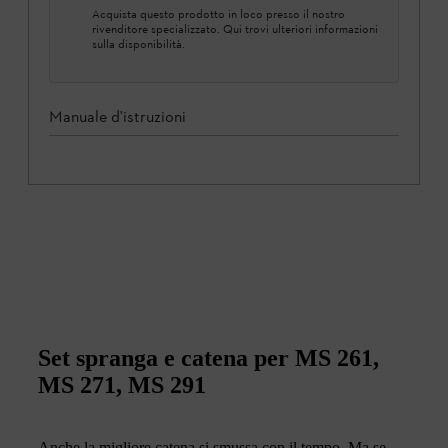
Acquista questo prodotto in loco presso il nostro
rivenditore specializzato. Qui trovi ulteriori informazioni
sulla disponibilità.
Manuale d'istruzioni
Set spranga e catena per MS 261,
MS 271, MS 291
Anche la migliore catena si smussa con il tempo. Ma se