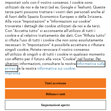
impostati solo con il vostro consenso. I cookie sono
utilizzati da noi e da terzi (ad es. Google o Tealium). Queste
terze parti possono trattare i vostri dati personali anche al
IHR BROWSER WIRD NICHT
di fuori dello Spazio Economico Europeo o della Svizzera.
UNTERSTÜTZT
Alla voce "Impostazioni" e "Informazioni sui cookie"
troverete i dettagli dei cookie utilizzati da noi e da terzi.
Set forestale ADVANCE X F-Flex Pro
Con "Accetta tutto" si acconsente all'utilizzo di tutti i
cookie e al relativo trattamento dei dati. Con "Rifiuta tutto"
Sie nutzen einen Browser, den wir noch nicht unterstützen. Für
Sistema a tracolla modulare ADVANCE X-Flex
si rifiuta l'uso di tutti i cookie che non sono assolutamente
eine optimale Nutzung unserer Seite empfehlen wir Ihnen, zu
necessari. In "Impostazioni" è possibile accettare o rifiutare
einem der folgenden Browser zu wechseln:
CHF 166.00
*
singoli cookie. Potete revocare il vostro consenso
all'utilizzo di singoli o di tutti i cookie in qualsiasi momento
Confronta
con effetto per il futuro alla voce "Cookie" nel footer. Per
ulteriori informazioni, consultare la nostra
informativa sulla
firefox
chrome
privacy
e la nostra
informativa sui cookie
.
Impronta
safari
edge
Tutti accettano
samsung
android
Rifiutare tutti
Impostazioni aperte