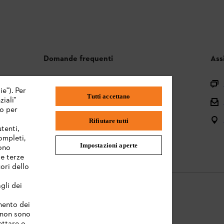
Domande frequenti
Ass
Assortimento
ie"). Per
Tutti accettano
iali"
Batterie e attrezzi elettrici
mo per
Istruzioni per l'uso
Rifiutare tutti
tenti,
completi,
Impostazioni aperte
sono
te terze
ori dello
gli dei
amento dei
e non sono
Informazioni legali