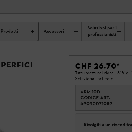
Soluzioni per i
Prodotti
Accessori
professionisti
perfici
CHF 26.70
*
Tutti i prezzi includono il 8.1% di 
Seleziona l'articolo
AKM 100
CODICE ART.
69090071089
Rivolgiti a un rivendit