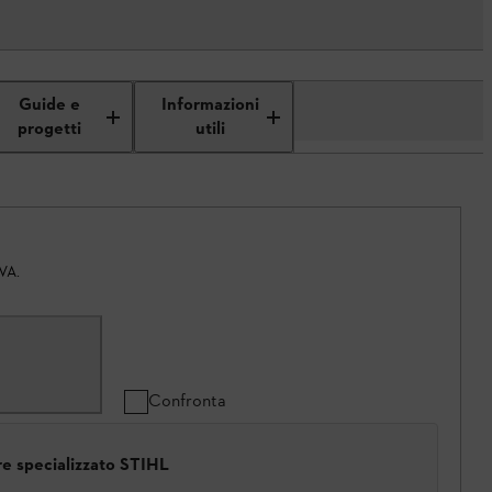
Guide e
Informazioni
progetti
utili
IVA.
Confronta
ore specializzato STIHL