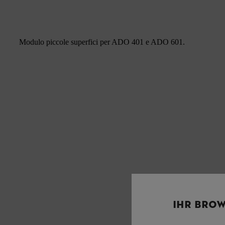
Modulo piccole superfici per ADO 401 e ADO 601.
IHR BROW