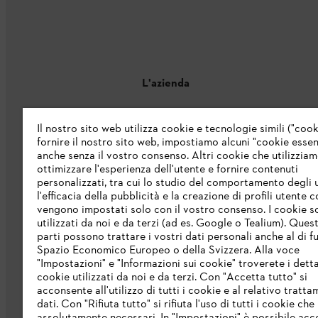
L'azienda
Chi siamo
Il nostro sito web utilizza cookie e tecnologie simili ("cook
fornire il nostro sito web, impostiamo alcuni "cookie essenz
Catalogo
anche senza il vostro consenso. Altri cookie che utilizzia
ottimizzare l'esperienza dell'utente e fornire contenuti
Informazioni per i fornitori
personalizzati, tra cui lo studio del comportamento degli u
Sistema di denuncia STIHL
l'efficacia della pubblicità e la creazione di profili utente 
vengono impostati solo con il vostro consenso. I cookie 
utilizzati da noi e da terzi (ad es. Google o Tealium). Ques
parti possono trattare i vostri dati personali anche al di fu
Spazio Economico Europeo o della Svizzera. Alla voce
"Impostazioni" e "Informazioni sui cookie" troverete i detta
cookie utilizzati da noi e da terzi. Con "Accetta tutto" si
acconsente all'utilizzo di tutti i cookie e al relativo tratt
dati. Con "Rifiuta tutto" si rifiuta l'uso di tutti i cookie ch
Protezione dati
Nota legale
Cookies