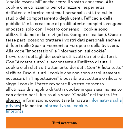
"cookie essenziali" anche senza il vostro consenso. Altri
cookie che utilizziamo per ottimizzare l'esperienza
Domande frequenti
dell'utente e fornire contenuti personalizzati, tra cui lo
studio del comportamento degli utenti, l'efficacia della
pubblicità e la creazione di profili utente completi, vengono
impostati solo con il vostro consenso. I cookie sono
Assistenza
utilizzati da noi e da terzi (ad es. Google o Tealium). Queste
terze parti possono trattare i vostri dati personali anche al
IHR BROWSER WIRD NICHT
di fuori dello Spazio Economico Europeo o della Svizzera.
UNTERSTÜTZT
Alla voce "Impostazioni" e "Informazioni sui cookie"
troverete i dettagli dei cookie utilizzati da noi e da terzi.
Con "Accetta tutto" si acconsente all'utilizzo di tutti i
Protezione dati
Nota legale
Cookies
cookie e al relativo trattamento dei dati. Con "Rifiuta tutto"
Sie nutzen einen Browser, den wir noch nicht unterstützen. Für
si rifiuta l'uso di tutti i cookie che non sono assolutamente
eine optimale Nutzung unserer Seite empfehlen wir Ihnen, zu
necessari. In "Impostazioni" è possibile accettare o rifiutare
Informazioni legali
einem der folgenden Browser zu wechseln:
singoli cookie. Potete revocare il vostro consenso
all'utilizzo di singoli o di tutti i cookie in qualsiasi momento
con effetto per il futuro alla voce "Cookie" nel footer. Per
STIHL VERTRIEBS AG, 8617 Mönchaltorf
ulteriori informazioni, consultare la nostra
informativa sulla
firefox
chrome
privacy
e la nostra
informativa sui cookie
.
Impronta
safari
edge
Tutti accettano