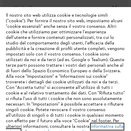
L'azienda
Il nostro sito web utilizza cookie e tecnologie simili
("cookie"). Per fornire il nostro sito web, impostiamo alcuni
"cookie essenziali" anche senza il vostro consenso. Altri
cookie che utilizziamo per ottimizzare l'esperienza
Domande frequenti
dell'utente e fornire contenuti personalizzati, tra cui lo
studio del comportamento degli utenti, l'efficacia della
pubblicità e la creazione di profili utente completi, vengono
impostati solo con il vostro consenso. I cookie sono
Assistenza
utilizzati da noi e da terzi (ad es. Google o Tealium). Queste
terze parti possono trattare i vostri dati personali anche al
IHR BROWSER WIRD NICHT
di fuori dello Spazio Economico Europeo o della Svizzera.
UNTERSTÜTZT
Alla voce "Impostazioni" e "Informazioni sui cookie"
troverete i dettagli dei cookie utilizzati da noi e da terzi.
Con "Accetta tutto" si acconsente all'utilizzo di tutti i
Protezione dati
Nota legale
Cookies
cookie e al relativo trattamento dei dati. Con "Rifiuta tutto"
Sie nutzen einen Browser, den wir noch nicht unterstützen. Für
si rifiuta l'uso di tutti i cookie che non sono assolutamente
eine optimale Nutzung unserer Seite empfehlen wir Ihnen, zu
necessari. In "Impostazioni" è possibile accettare o rifiutare
Informazioni legali
einem der folgenden Browser zu wechseln:
singoli cookie. Potete revocare il vostro consenso
all'utilizzo di singoli o di tutti i cookie in qualsiasi momento
con effetto per il futuro alla voce "Cookie" nel footer. Per
STIHL VERTRIEBS AG, 8617 Mönchaltorf
ulteriori informazioni, consultare la nostra
informativa sulla
firefox
chrome