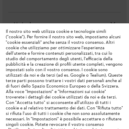
L'azienda
Il nostro sito web utilizza cookie e tecnologie simili
("cookie"). Per fornire il nostro sito web, impostiamo alcuni
"cookie essenziali" anche senza il vostro consenso. Altri
cookie che utilizziamo per ottimizzare l'esperienza
Domande frequenti
dell'utente e fornire contenuti personalizzati, tra cui lo
studio del comportamento degli utenti, l'efficacia della
pubblicità e la creazione di profili utente completi, vengono
impostati solo con il vostro consenso. I cookie sono
Assistenza
utilizzati da noi e da terzi (ad es. Google o Tealium). Queste
terze parti possono trattare i vostri dati personali anche al
IHR BROWSER WIRD NICHT
di fuori dello Spazio Economico Europeo o della Svizzera.
UNTERSTÜTZT
Alla voce "Impostazioni" e "Informazioni sui cookie"
troverete i dettagli dei cookie utilizzati da noi e da terzi.
Con "Accetta tutto" si acconsente all'utilizzo di tutti i
Protezione dati
Nota legale
Cookies
cookie e al relativo trattamento dei dati. Con "Rifiuta tutto"
Sie nutzen einen Browser, den wir noch nicht unterstützen. Für
si rifiuta l'uso di tutti i cookie che non sono assolutamente
eine optimale Nutzung unserer Seite empfehlen wir Ihnen, zu
necessari. In "Impostazioni" è possibile accettare o rifiutare
Informazioni legali
einem der folgenden Browser zu wechseln:
singoli cookie. Potete revocare il vostro consenso