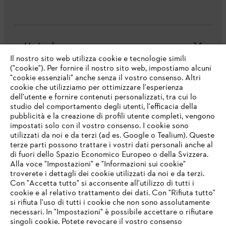
L'azienda
Il nostro sito web utilizza cookie e tecnologie simili
("cookie"). Per fornire il nostro sito web, impostiamo alcuni
"cookie essenziali" anche senza il vostro consenso. Altri
cookie che utilizziamo per ottimizzare l'esperienza
Domande frequenti
dell'utente e fornire contenuti personalizzati, tra cui lo
studio del comportamento degli utenti, l'efficacia della
pubblicità e la creazione di profili utente completi, vengono
impostati solo con il vostro consenso. I cookie sono
Assistenza
utilizzati da noi e da terzi (ad es. Google o Tealium). Queste
terze parti possono trattare i vostri dati personali anche al
IHR BROWSER WIRD NICHT
di fuori dello Spazio Economico Europeo o della Svizzera.
UNTERSTÜTZT
Alla voce "Impostazioni" e "Informazioni sui cookie"
troverete i dettagli dei cookie utilizzati da noi e da terzi.
Con "Accetta tutto" si acconsente all'utilizzo di tutti i
Protezione dati
Nota legale
Cookies
cookie e al relativo trattamento dei dati. Con "Rifiuta tutto"
Sie nutzen einen Browser, den wir noch nicht unterstützen. Für
si rifiuta l'uso di tutti i cookie che non sono assolutamente
eine optimale Nutzung unserer Seite empfehlen wir Ihnen, zu
necessari. In "Impostazioni" è possibile accettare o rifiutare
Informazioni legali
einem der folgenden Browser zu wechseln:
singoli cookie. Potete revocare il vostro consenso