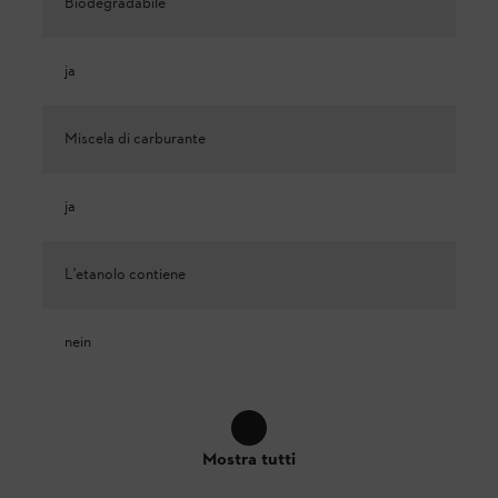
Biodegradabile
ja
Miscela di carburante
ja
L'etanolo contiene
nein
Mostra tutti