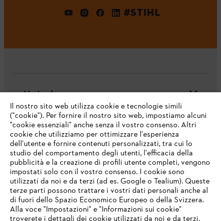
#STIHL
L'azienda
Il nostro sito web utilizza cookie e tecnologie simili
("cookie"). Per fornire il nostro sito web, impostiamo alcuni
"cookie essenziali" anche senza il vostro consenso. Altri
cookie che utilizziamo per ottimizzare l'esperienza
Domande frequenti
dell'utente e fornire contenuti personalizzati, tra cui lo
studio del comportamento degli utenti, l'efficacia della
pubblicità e la creazione di profili utente completi, vengono
impostati solo con il vostro consenso. I cookie sono
Assistenza
utilizzati da noi e da terzi (ad es. Google o Tealium). Queste
terze parti possono trattare i vostri dati personali anche al
IHR BROWSER WIRD NICHT
di fuori dello Spazio Economico Europeo o della Svizzera.
UNTERSTÜTZT
Alla voce "Impostazioni" e "Informazioni sui cookie"
troverete i dettagli dei cookie utilizzati da noi e da terzi.