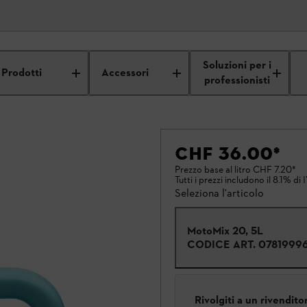
Soluzioni per i
Prodotti
Accessori
professionisti
CHF 36.00
*
Prezzo base al litro
CHF 7.20
*
Tutti i prezzi includono il 8.1% di 
Seleziona l'articolo
MotoMix 20, 5L
CODICE ART.
0781999
Rivolgiti a un rivendit