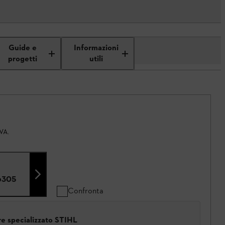
Guide e
Informazioni
progetti
utili
IVA.
6305
Confronta
ore specializzato STIHL