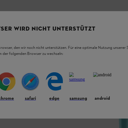
SER WIRD NICHT UNTERSTÜTZT
tempi STIHL. Motori con una quota del 10 % di
Browser, den wir noch nicht unterstützen. Für eine optimale Nutzung unserer
data miscela di carburante STIHL MotoMix,
em der folgenden Browser zu wechseln:
tà di avviamento a freddo, la massima
mento di marcia degli attrezzi con motore a
etto al classico STIHL MotoMix. Con olio
otore e massima pulizia, completamente
contiene etanolo, praticamente non contiene olefi
tanica di MotoMix 20 è composta da almeno il
chrome
safari
edge
samsung
android