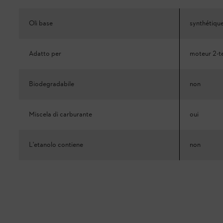
Oli base
synthétiqu
Adatto per
moteur 2-
Biodegradabile
non
Miscela di carburante
oui
L'etanolo contiene
non