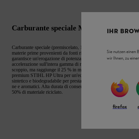
Carburante speciale MotoMix 20
IHR BROW
Carburante speciale (premiscelato, 1:50) per tutti i motori a 2 
Sie nutzen einen 
materie prime provenienti da fonti rigenerative. Come la collau
wir Ihnen, zu ein
garantisce un'erogazione di potenza ottimale, le migliori proprie
accelerazione sull'intera gamma di regimi e un perfetto comporta
scoppio, ma raggiunge il 25 % in meno di emissioni di CO2 risp
premium STIHL HP Ultra per un'eccellente lubrifi cazione del m
sintetico e biodegradabile per prestazioni e durata ottimali. Non 
ne e aromatici. Alta durata di conservazione fi no a 5 anni. La 
50% di materiale riciclato.
firefox